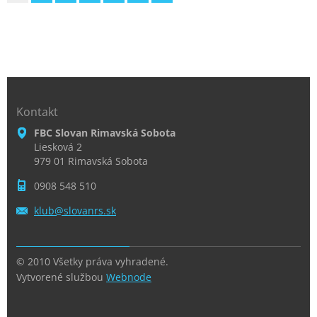
Kontakt
FBC Slovan Rimavská Sobota
Liesková 2
979 01 Rimavská Sobota
0908 548 510
klub@slo
vanrs.sk
© 2010 Všetky práva vyhradené.
Vytvorené službou
Webnode