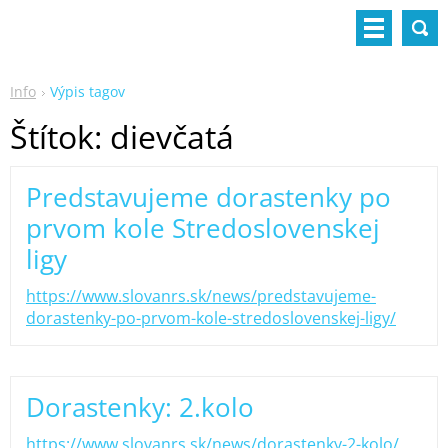
Info
Výpis tagov
Štítok: dievčatá
Predstavujeme dorastenky po
prvom kole Stredoslovenskej
ligy
https://www.slovanrs.sk/news/predstavujeme-
dorastenky-po-prvom-kole-stredoslovenskej-ligy/
Dorastenky: 2.kolo
https://www.slovanrs.sk/news/dorastenky-2-kolo/