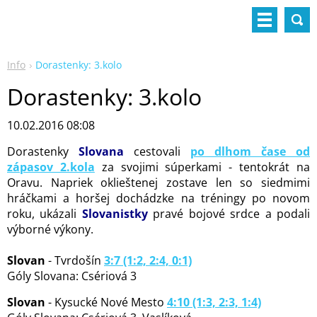
Info
Dorastenky: 3.kolo
Dorastenky: 3.kolo
10.02.2016 08:08
Dorastenky
Slovana
cestovali
po dlhom čase od
zápasov 2.kola
za svojimi súperkami - tentokrát na
Oravu. Napriek oklieštenej zostave len so siedmimi
hráčkami a horšej dochádzke na tréningy po novom
roku, ukázali
Slovanistky
pravé bojové srdce a podali
výborné výkony.
Slovan
- Tvrdošín
3:7 (1:2, 2:4, 0:1)
Góly Slovana: Csériová 3
Slovan
- Kysucké Nové Mesto
4:10 (1:3, 2:3, 1:4)