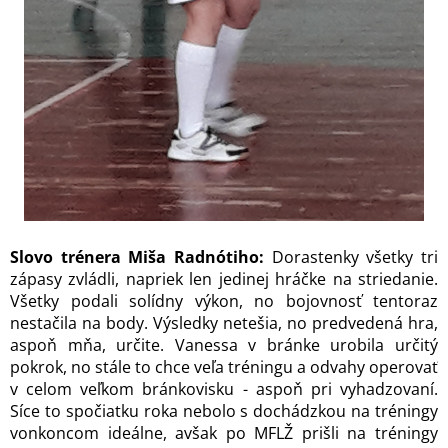
Slovo trénera Miša Radnótiho:
Dorastenky všetky tri
zápasy zvládli, napriek len jedinej hráčke na striedanie.
Všetky podali solídny výkon, no bojovnosť tentoraz
nestačila na body. Výsledky netešia, no predvedená hra,
aspoň mňa, určite. Vanessa v bránke urobila určitý
pokrok, no stále to chce veľa tréningu a odvahy operovať
v celom veľkom bránkovisku - aspoň pri vyhadzovaní.
Síce to spočiatku roka nebolo s dochádzkou na tréningy
vonkoncom ideálne, avšak po MFLŽ prišli na tréningy