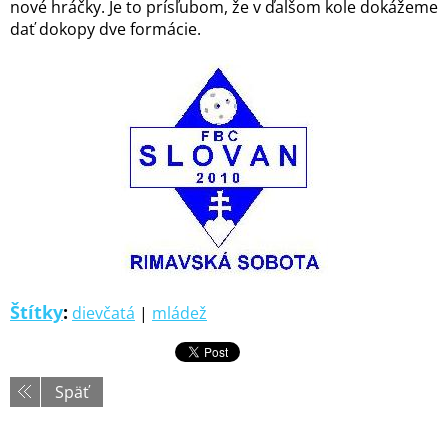
nové hráčky. Je to prísľubom, že v ďalšom kole dokážeme
dať dokopy dve formácie.
Štítky
:
dievčatá
|
mládež
Späť