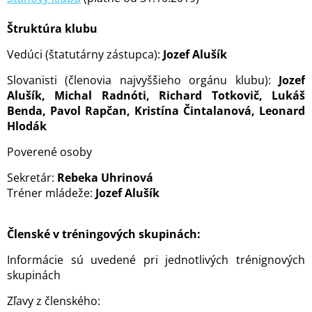
Štruktúra klubu
Vedúci (štatutárny zástupca):
Jozef Alušík
Slovanisti (členovia najvyššieho orgánu klubu):
Jozef
Alušík, Michal Radnóti, Richard Totkovič, Lukáš
Benda, Pavol Rapčan, Kristína Čintalanová, Leonard
Hlodák
Poverené osoby
Sekretár:
Rebeka Uhrinová
Tréner mládeže:
Jozef Alušík
Členské v tréningových skupinách:
Informácie sú uvedené pri jednotlivých trénignových
skupinách
Zľavy z členského: