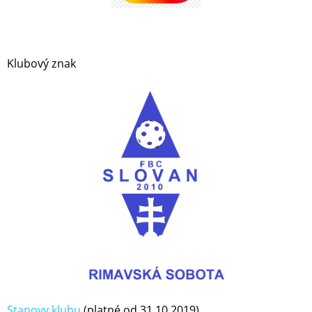
Klubový znak
Stanovy klubu
(platné od 31.10.2019)