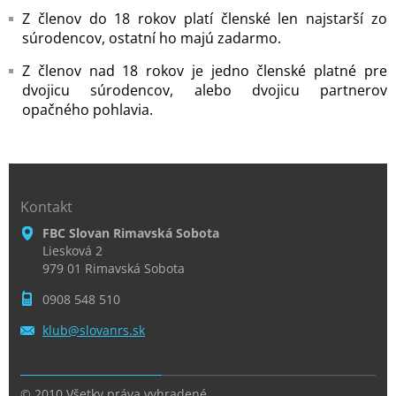
Z členov do 18 rokov platí členské len najstarší zo
súrodencov, ostatní ho majú zadarmo.
Z členov nad 18 rokov je jedno členské platné pre
dvojicu súrodencov, alebo dvojicu partnerov
opačného pohlavia.
Kontakt
FBC Slovan Rimavská Sobota
Liesková 2
979 01 Rimavská Sobota
0908 548 510
klub@slo
vanrs.sk
© 2010 Všetky práva vyhradené.