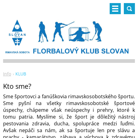
Info
KLUB
Kto sme?
Sme športovci a fanúškovia rimavskosobotského športu.
Sme pyšní na všetky rimavskosobotské športové
úspechy, chápeme však neúspechy i prehry, ktoré k
tomu patria. Myslíme si, že šport je dôležitý nástroj
pestovania zdravia, ducha, spolupráce medzi ľuďmi.
Avšak nepáči sa nám, ak sa športuje len pre slávu a
prachy - kamarátstvo, zábava a výchova k zdravému