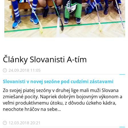
Články Slovanisti A-tím
24.09.2018 11:05
Slovanisti v novej sezóne pod cudzími zástavami
Zo svojej piatej sezóny v druhej lige mali muži Slovana
zmiešané pocity. Napriek dobrým bojovným výkonom a
veľmi produktívnemu útoku, z dôvodu úzkeho kádra,
neochote hráčov na sebe...
12.03.2018 20:21