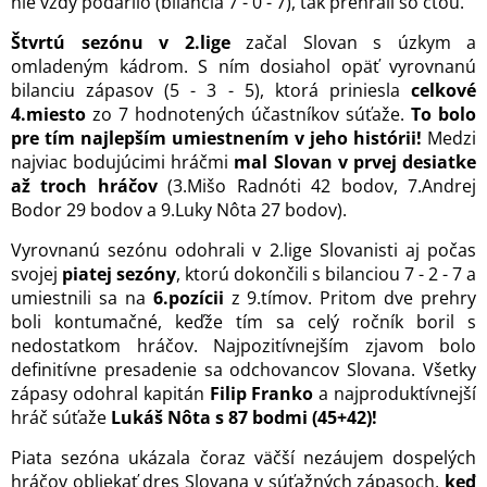
nie vždy podarilo (bilancia 7 - 0 - 7), tak prehrali so cťou.
Štvrtú sezónu v 2.lige
začal Slovan s úzkym a
omladeným kádrom. S ním dosiahol opäť vyrovnanú
bilanciu zápasov (5 - 3 - 5), ktorá priniesla
celkové
4.miesto
zo 7 hodnotených účastníkov súťaže.
To bolo
pre tím najlepším umiestnením v jeho histórii!
Medzi
najviac bodujúcimi hráčmi
mal Slovan v prvej desiatke
až troch hráčov
(3.Mišo Radnóti 42 bodov, 7.Andrej
Bodor 29 bodov a 9.Luky Nôta 27 bodov).
Vyrovnanú sezónu odohrali v 2.lige Slovanisti aj počas
svojej
piatej sezóny
, ktorú dokončili s bilanciou 7 - 2 - 7 a
umiestnili sa na
6.pozícii
z 9.tímov. Pritom dve prehry
boli kontumačné, keďže tím sa celý ročník boril s
nedostatkom hráčov. Najpozitívnejším zjavom bolo
definitívne presadenie sa odchovancov Slovana. Všetky
zápasy odohral kapitán
Filip Franko
a najproduktívnejší
hráč súťaže
Lukáš Nôta s 87 bodmi (45+42)!
Piata sezóna ukázala čoraz väčší nezáujem dospelých
hráčov obliekať dres Slovana v súťažných zápasoch,
keď