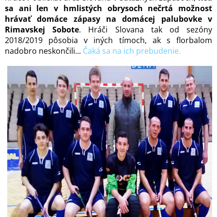
sa ani len v hmlistých obrysoch nečrtá možnosť
hrávať domáce zápasy na domácej palubovke v
Rimavskej Sobote
. Hráči Slovana tak od sezóny
2018/2019 pôsobia v iných tímoch, ak s florbalom
nadobro neskončili...
Čaká sa na ich prebudenie.