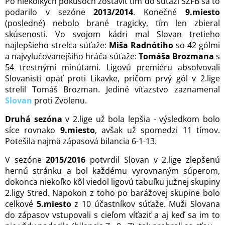
Po niekoľkých pokusoch zostaviť tím do súťaží SZFB sa to
podarilo v sezóne
2013/2014
. Konečné
9.miesto
(posledné) nebolo brané tragicky, tím len zbieral
skúsenosti. Vo svojom kádri mal Slovan tretieho
najlepšieho strelca súťaže:
Miša Radnótiho
so 42 gólmi
a najvylučovanejšiho hráča súťaže:
Tomáša Brozmana
s
54 trestnými minútami. Ligovú premiéru absolvovali
Slovanisti opäť proti Likavke, pričom prvý gól v 2.lige
strelil Tomáš Brozman. Jediné víťazstvo zaznamenal
Slovan
proti Zvolenu.
Druhá sezóna
v 2.lige už bola lepšia - výsledkom bolo
síce rovnako
9.miesto
, avšak už spomedzi 11 tímov.
Potešila najmä zápasová bilancia 6-1-13.
V sezóne
2015/2016
potvrdil Slovan v 2.lige zlepšenú
hernú stránku a bol každému vyrovnaným súperom,
dokonca niekoľko kôl viedol ligovú tabuľku južnej skupiny
2.ligy Stred. Napokon z toho po barážovej skupine bolo
celkové
5.miesto
z 10 účastníkov súťaže. Muži Slovana
do zápasov vstupovali s cieľom víťaziť a aj keď sa im to