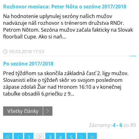
Rozhovor mesiaca: Peter Nôta o sezóne 2017/2018
Na hodnotenie uplynulej sezóny našich mužov
nadväzuje náš rozhovor s trénerom družstva RNDr.
Petrom Nôtom. Sezóna mužov začala fakticky na Slovak
floorball Cupe. Ako si naň...
05.03.2018 17:53
Po sezóne 2017/2018
Pred týždňom sa skončila základná časť 2. ligy mužov.
Slovanisti ešte o týždeň skôr vo svojom poslednom
zápase zdolali Žiar nad Hronom 16:10 a v konečnej
tabuľke obsadili 6.priečku z 9...
Všetky články
Záznamy:
4 - 6
zo 89
1
2
3
4
5