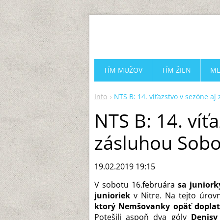
TÍM MUŽOV
TÍM ŽIEN
ML
Info
NTS B: 14. víťazstvo v sezóne aj
NTS B: 14. víť
zásluhou Sobo
19.02.2019 19:15
V sobotu 16.februára
sa juniork
junioriek
v Nitre. Na tejto úrovn
ktorý Nemšovanky opäť doplatil
Potešili aspoň dva góly
Denisy