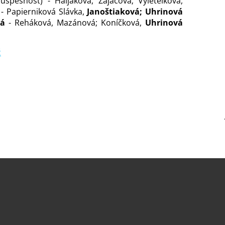
pešnosť) - Haljaková, Zajacová; Vyletelková,
- Papierniková Slávka,
Janoštiaková; Uhrinová
vá
- Reháková, Mazánová; Koníčková,
Uhrinová
ž