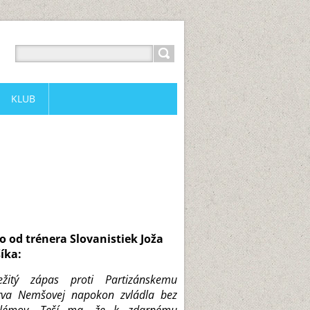
KLUB
o od trénera Slovanistiek Joža
íka:
ežitý zápas proti Partizánskemu
rva Nemšovej napokon zvládla bez