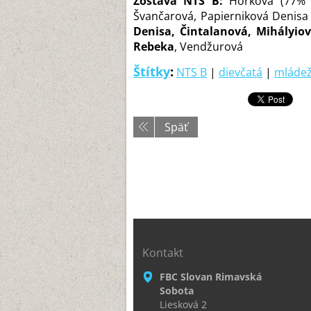
Zostava NTS B:
Hôrková (77% ús
Švančarová, Papierniková Denisa 
Denisa, Čintalanová, Mihályio
Rebeka
, Vendžurová
Štítky
:
NTS B
|
dievčatá
|
mláde
Späť
Kontakt
FBC Slovan Rimavská
Sobota
Liesková 2