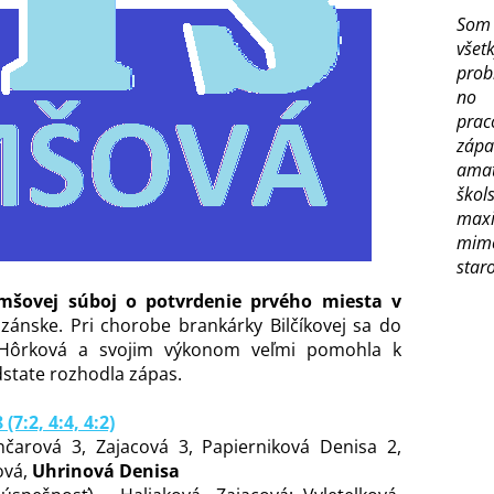
Som 
vše
prob
no 
prac
zápa
amat
škol
maxi
mimo
staro
mšovej súboj o potvrdenie prvého miesta v
izánske. Pri chorobe brankárky Bilčíkovej sa do
a Hôrková a svojim výkonom veľmi pomohla k
dstate rozhodla zápas.
7:2, 4:4, 4:2)
nčarová 3, Zajacová 3, Papierniková Denisa 2,
ová,
Uhrinová Denisa