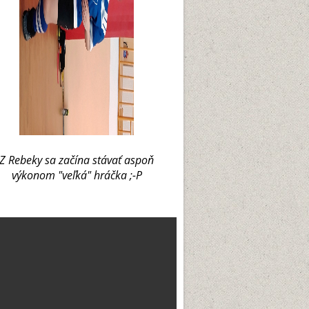
Z Rebeky sa začína stávať aspoň
výkonom "veľká" hráčka ;-P