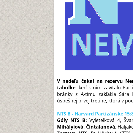
V nedeľu čakal na rezervu Ne
tabuľke
, keď k nim zavítalo Part
bránky z A-tímu zakľakla Sár
úspešnej prvej tretine, ktorá v po
NTS B - Harvard Partizánske 15:8 (
Góly NTS B:
Vyletelková 4, Šva
Mihályiová, Čintalanová
, Haljak