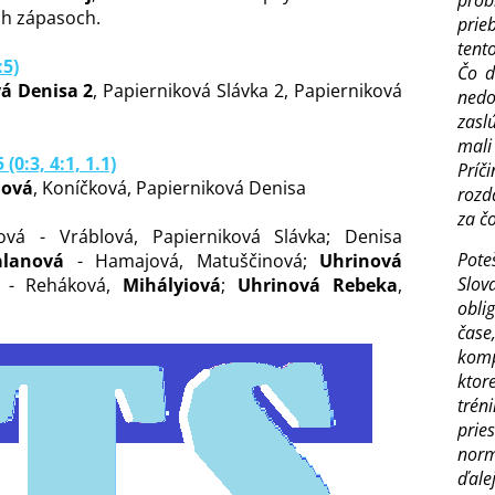
pro
ch zápasoch.
prie
tent
:5)
Čo d
á Denisa 2
, Papierniková Slávka 2, Papierniková
nedo
zasl
mali 
(0:3, 4:1, 1.1)
Príč
nová
, Koníčková, Papierniková Denisa
rozd
za č
ová - Vráblová, Papierniková Slávka; Denisa
Pote
alanová
- Hamajová, Matuščinová;
Uhrinová
Slov
á - Reháková,
Mihályiová
;
Uhrinová Rebeka
,
obli
čase
komp
ktor
trén
prie
norm
ďalej