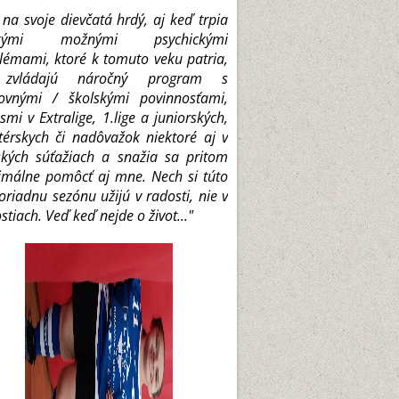
na svoje dievčatá hrdý, aj keď trpia
tkými možnými psychickými
lémami, ktoré k tomuto veku patria,
zvládajú náročný program s
ovnými / školskými povinnosťami,
smi v Extralige, 1.lige a juniorských,
érskych či nadôvažok niektoré aj v
ských súťažiach a snažia sa pritom
málne pomôcť aj mne. Nech si túto
riadnu sezónu užijú v radosti, nie v
stiach. Veď keď nejde o život..."