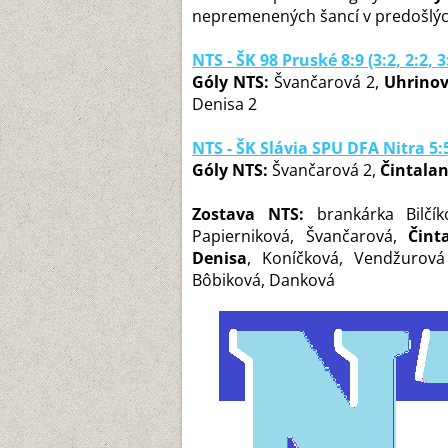
nepremenených šancí v predošlý
NTS - ŠK 98 Pruské 8:9 (3:2, 2:2, 3
Góly NTS:
Švančarová 2,
Uhrinov
Denisa 2
NTS - ŠK Slávia SPU DFA Nitra 5:5 
Góly NTS:
Švančarová 2,
Čintala
Zostava NTS:
brankárka Bilčík
Papierniková, Švančarová,
Čint
Denisa
, Koníčková, Vendžurov
Bôbiková, Danková