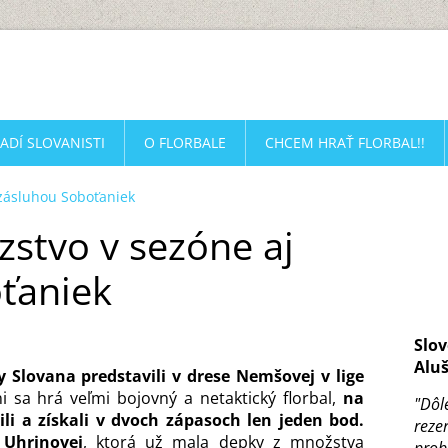
ADÍ SLOVANISTI
O FLORBALE
CHCEM HRAŤ FLORBAL!!
 zásluhou Soboťaniek
azstvo v sezóne aj
ťaniek
Slov
Aluš
y Slovana predstavili v drese Nemšovej v lige
i sa hrá veľmi bojovný a netaktický florbal,
na
"Dôl
i a získali v dvoch zápasoch len jeden bod.
reze
 Uhrinovej
, ktorá už mala depky z množstva