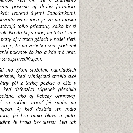
blémov. Teší ma, že k zdarnému
behu prispela aj druhá formácia,
okrát tvorená štyrmi Soboťankami.
ievčatá veľmi mrzí je, že na ihrisku
stávajú toľko priestoru, koľko by si
úžili. Na druhej strane, tentokrát sme
prsty aj v troch góloch v našej sieti.
inou je, že na začiatku som podcenil
anie pokynov čo kto a kde má hrať,
o sa ospravedlňujem.
šil ma výkon služobne najmladších
anistiek, keď Mihályiová strelila svoj
gátny gól z ťažkej pozície a ešte v
, keď defenzíva súperiek pôsobila
aktne, ako aj Rebeky Uhrinovej,
ej sa začína vracať jej snaha na
ingoch. Aj keď dostala len málo
storu, jej hra mala hlavu a pätu,
álne že hrala bez stresu. Len tak
!