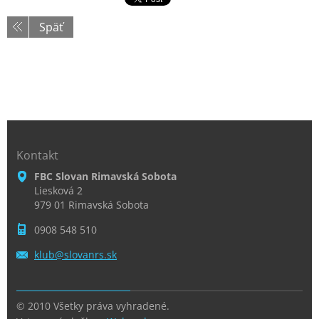
Späť
Kontakt
FBC Slovan Rimavská Sobota
Liesková 2
979 01 Rimavská Sobota
0908 548 510
klub@slo
vanrs.sk
© 2010 Všetky práva vyhradené.