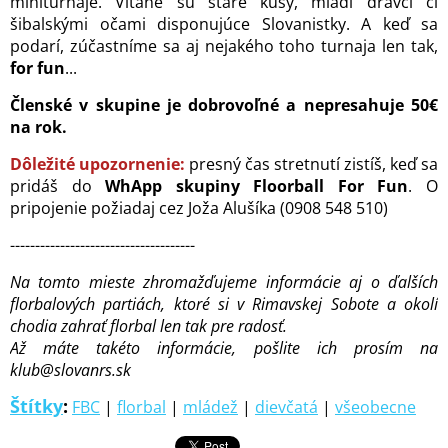
miniturnaje. Vítané sú staré kusy, mladí dravci či
šibalskými očami disponujúce Slovanistky. A keď sa
podarí, zúčastníme sa aj nejakého toho turnaja len tak,
for fun
...
Členské v skupine je dobrovoľné a nepresahuje 50€
na rok.
Dôležité upozornenie:
presný čas stretnutí zistíš, keď sa
pridáš do
WhApp skupiny Floorball For Fun
. O
pripojenie požiadaj cez Joža Alušíka (0908 548 510)
-------------------------------------
Na tomto mieste zhromažďujeme informácie aj o ďalších
florbalových partiách, ktoré si v Rimavskej Sobote a okolí
chodia zahrať florbal len tak pre radosť.
Až máte takéto informácie, pošlite ich prosím na
klub@slovanrs.sk
Štítky
:
FBC
|
florbal
|
mládež
|
dievčatá
|
všeobecne