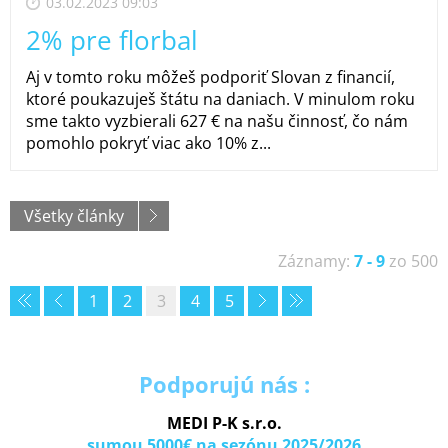
03.02.2023 09:03
2% pre florbal
Aj v tomto roku môžeš podporiť Slovan z financií,
ktoré poukazuješ štátu na daniach. V minulom roku
sme takto vyzbierali 627 € na našu činnosť, čo nám
pomohlo pokryť viac ako 10% z...
Všetky články
Záznamy:
7 - 9
zo 500
1
2
3
4
5
Podporujú nás :
MEDI P-K s.r.o.
sumou 5000€ na sezónu 2025/2026