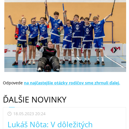
Odpovede
na najčastejšie otázky rodičov sme zhrnuli ďalej.
ĎALŠIE NOVINKY
18.05.2023 20:24
Lukáš Nôta: V dôležitých