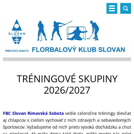
TRÉNINGOVÉ SKUPINY
2026/2027
FBC Slovan Rimavská Sobota
vedie celoročne tréningy dievčat
aj chlapcov s cieľom vychovať z nich zdravých a sebavedomých
športovcov. Vyžadujeme od nich preto vysokú dochádzku a chuť
sa zlepšovať. Ak máte doma také dieťa, môže medzi nás prísť