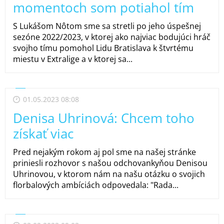
momentoch som potiahol tím
S Lukášom Nôtom sme sa stretli po jeho úspešnej
sezóne 2022/2023, v ktorej ako najviac bodujúci hráč
svojho tímu pomohol Lidu Bratislava k štvrtému
miestu v Extralige a v ktorej sa...
01.05.2023 08:08
Denisa Uhrinová: Chcem toho
získať viac
Pred nejakým rokom aj pol sme na našej stránke
priniesli rozhovor s našou odchovankyňou Denisou
Uhrinovou, v ktorom nám na našu otázku o svojich
florbalových ambíciách odpovedala: "Rada...