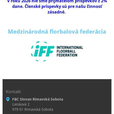
V roku 2026 nie sme príjmateľom príspevkov z 2%
dane. Členské príspevky sú pre našu činnosť
zásadné.
Medzinárodná florbalová
federácia
Kontakt
FBC Slovan Rimavská Sobota
Liesková 2
979 01 Rimavská Sobota