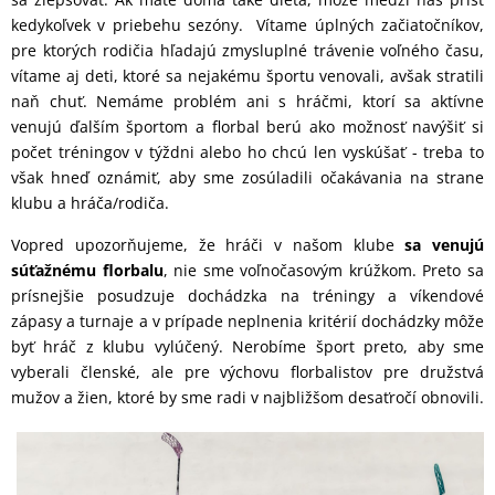
kedykoľvek v priebehu sezóny. Vítame úplných začiatočníkov,
pre ktorých rodičia hľadajú zmysluplné trávenie voľného času,
vítame aj deti, ktoré sa nejakému športu venovali, avšak stratili
naň chuť. Nemáme problém ani s hráčmi, ktorí sa aktívne
venujú ďalším športom a florbal berú ako možnosť navýšiť si
počet tréningov v týždni alebo ho chcú len vyskúšať - treba to
však hneď oznámiť, aby sme zosúladili očakávania na strane
klubu a hráča/rodiča.
Vopred upozorňujeme, že hráči v našom klube
sa venujú
súťažnému florbalu
, nie sme voľnočasovým krúžkom. Preto sa
prísnejšie posudzuje dochádzka na tréningy a víkendové
zápasy a turnaje a v prípade neplnenia kritérií dochádzky môže
byť hráč z klubu vylúčený. Nerobíme šport preto, aby sme
vyberali členské, ale pre výchovu florbalistov pre družstvá
mužov a žien, ktoré by sme radi v najbližšom desaťročí obnovili.