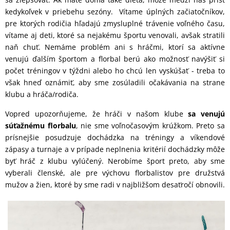
kedykoľvek v priebehu sezóny. Vítame úplných začiatočníkov,
pre ktorých rodičia hľadajú zmysluplné trávenie voľného času,
vítame aj deti, ktoré sa nejakému športu venovali, avšak stratili
naň chuť. Nemáme problém ani s hráčmi, ktorí sa aktívne
venujú ďalším športom a florbal berú ako možnosť navýšiť si
počet tréningov v týždni alebo ho chcú len vyskúšať - treba to
však hneď oznámiť, aby sme zosúladili očakávania na strane
klubu a hráča/rodiča.
Vopred upozorňujeme, že hráči v našom klube
sa venujú
súťažnému florbalu
, nie sme voľnočasovým krúžkom. Preto sa
prísnejšie posudzuje dochádzka na tréningy a víkendové
zápasy a turnaje a v prípade neplnenia kritérií dochádzky môže
byť hráč z klubu vylúčený. Nerobíme šport preto, aby sme
vyberali členské, ale pre výchovu florbalistov pre družstvá
mužov a žien, ktoré by sme radi v najbližšom desaťročí obnovili.