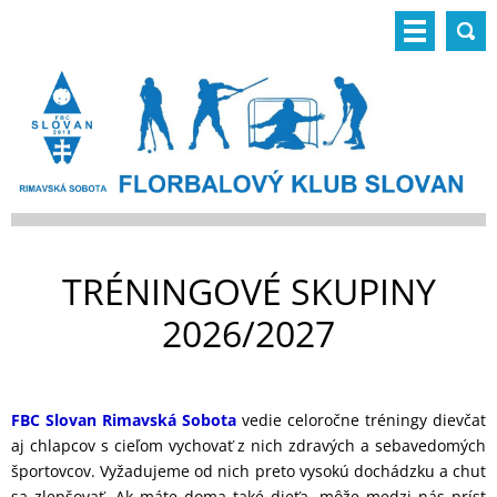
TRÉNINGOVÉ SKUPINY
2026/2027
FBC Slovan Rimavská Sobota
vedie celoročne tréningy dievčat
aj chlapcov s cieľom vychovať z nich zdravých a sebavedomých
športovcov. Vyžadujeme od nich preto vysokú dochádzku a chuť
sa zlepšovať. Ak máte doma také dieťa, môže medzi nás prísť