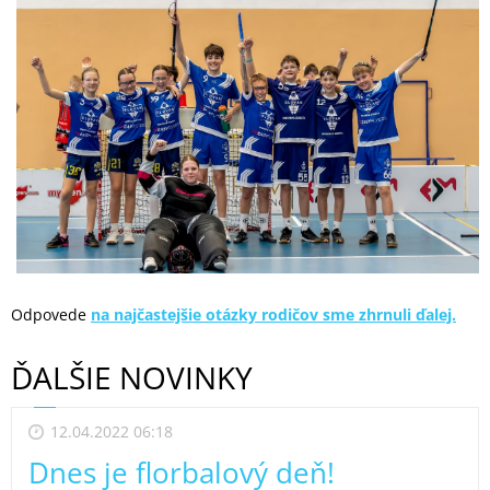
Odpovede
na najčastejšie otázky rodičov sme zhrnuli ďalej.
ĎALŠIE NOVINKY
12.04.2022 06:18
Dnes je florbalový deň!