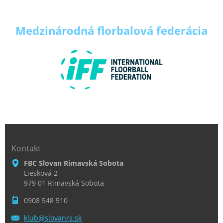
Medzinárodná florbalová
federácia
Kontakt
FBC Slovan Rimavská Sobota
Liesková 2
979 01 Rimavská Sobota
0908 548 510
klub@slo
vanrs.sk