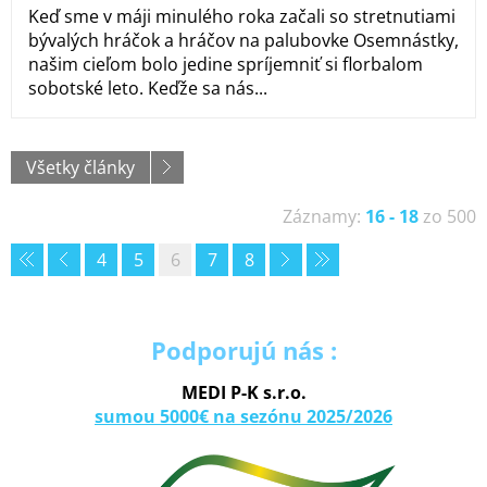
Keď sme v máji minulého roka začali so stretnutiami
bývalých hráčok a hráčov na palubovke Osemnástky,
našim cieľom bolo jedine spríjemniť si florbalom
sobotské leto. Keďže sa nás...
Všetky články
Záznamy:
16 - 18
zo 500
4
5
6
7
8
Podporujú nás :
MEDI P-K s.r.o.
sumou 5000€ na sezónu 2025/2026