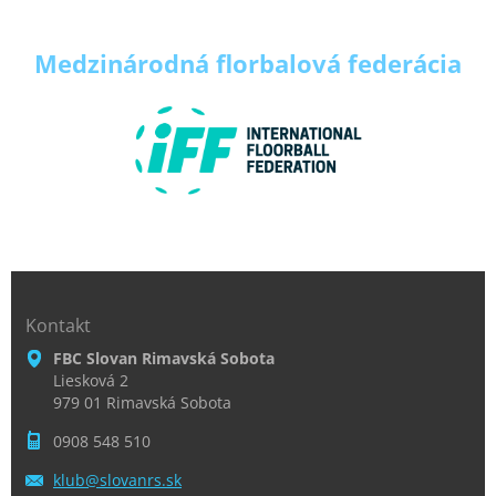
Medzinárodná florbalová
federácia
Kontakt
FBC Slovan Rimavská Sobota
Liesková 2
979 01 Rimavská Sobota
0908 548 510
klub@slo
vanrs.sk