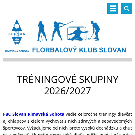
TRÉNINGOVÉ SKUPINY
2026/2027
FBC Slovan Rimavská Sobota
vedie celoročne tréningy dievčat
aj chlapcov s cieľom vychovať z nich zdravých a sebavedomých
športovcov. Vyžadujeme od nich preto vysokú dochádzku a chuť
sa zlepšovať. Ak máte doma také dieťa, môže medzi nás prísť