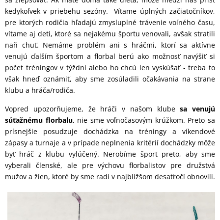
kedykoľvek v priebehu sezóny. Vítame úplných začiatočníkov,
pre ktorých rodičia hľadajú zmysluplné trávenie voľného času,
vítame aj deti, ktoré sa nejakému športu venovali, avšak stratili
naň chuť. Nemáme problém ani s hráčmi, ktorí sa aktívne
venujú ďalším športom a florbal berú ako možnosť navýšiť si
počet tréningov v týždni alebo ho chcú len vyskúšať - treba to
však hneď oznámiť, aby sme zosúladili očakávania na strane
klubu a hráča/rodiča.
Vopred upozorňujeme, že hráči v našom klube
sa venujú
súťažnému florbalu
, nie sme voľnočasovým krúžkom. Preto sa
prísnejšie posudzuje dochádzka na tréningy a víkendové
zápasy a turnaje a v prípade neplnenia kritérií dochádzky môže
byť hráč z klubu vylúčený. Nerobíme šport preto, aby sme
vyberali členské, ale pre výchovu florbalistov pre družstvá
mužov a žien, ktoré by sme radi v najbližšom desaťročí obnovili.