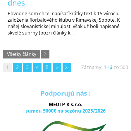
dnes
Pôvodne som chcel napísať krátky text k 15.výročiu
založenia florbalového klubu v Rimavskej Sobote. K
našej slovanistickej minulosti však už boli napísané
skvelé súhrny (pozri články k...
Všetky články
1
2
3
4
5
Záznamy:
1 - 3
zo 500
Podporujú nás :
MEDI P-K s.r.o.
sumou 5000€ na sezónu 2025/2026