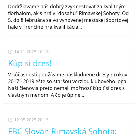
Dodržiavame náš dobrý zvyk cestovať za kvalitným
florbalom, ak s hrá v "dosahu" Rimavskej Soboty. Od
5. do 8.februára sa vo vynovenej mestskej športovej
hale v Trenčíne hrá kvalifikácia...
14.11.2025 10:18
Kúp si dres!
V súčasnosti používame naskladnené dresy z rokov
2017 - 2019 ešte so staršou verziou klubového loga.
Naši členovia preto nemali možnosť kúpiť si dres s
vlastným menom. A čo je úplne...
12.05.2025 20:15
FBC Slovan Rimavská Sobota: