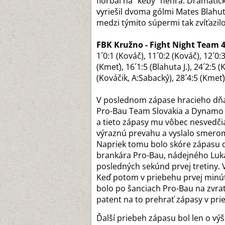
florbal na "keby" nehrá. Dramatic
vyriešil dvoma gólmi Mates Blahut
medzi týmito súpermi tak zvíťazilo
FBK Kružno - Fight Night Team 4:7
1´0:1 (Kováč), 11´0:2 (Kováč), 12´0:3
(Kmeť), 16´1:5 (Blahuta J.), 24´2:5 (
(Kováčik, A:Sabacký), 28´4:5 (Kmeť)
V poslednom zápase hracieho dňa 
Pro-Bau Team Slovakia a Dynamo D
a tieto zápasy mu vôbec nesvedči
výraznú prevahu a vyslalo smerom
Napriek tomu bolo skóre zápasu 
brankára Pro-Bau, nádejného Lukáš
posledných sekúnd prvej tretiny. 
Keď potom v priebehu prvej minúty 
bolo po šanciach Pro-Bau na zvrat
patent na to prehrať zápasy v prie
Ďalší priebeh zápasu bol len o výš