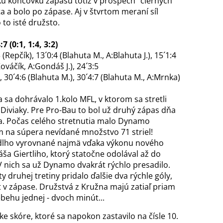
kú koncovku zápasu totiž v prospech "čiernych"
a a bolo po zápase. Aj v štvrtom meraní síl
 to isté družsto.
 (0:1, 1:4, 3:2)
 (Repčík), 13´0:4 (Blahuta M., A:Blahuta J.), 15´1:4
Kováčík, A:Gondáš J.), 24´3:5
, 30´4:6 (Blahuta M.), 30´4:7 (Blahuta M., A:Mrnka)
sa dohrávalo 1.kolo MFL, v ktorom sa stretli
iviaky. Pre Pro-Bau to bol už druhý zápas dňa
a. Počas celého stretnutia malo Dynamo
 na súpera nevídané množstvo 71 striel!
dlho vyrovnané najmä vďaka výkonu nového
a Giertliho, ktorý statočne odolával až do
V nich sa už Dynamo dvakrát rýchlo presadilo.
druhej tretiny pridalo ďalšie dva rýchle góly,
 v zápase. Družstvá z Kružna majú zatiaľ priam
behu jednej - dvoch minút...
ke skóre, ktoré sa napokon zastavilo na čísle 10.