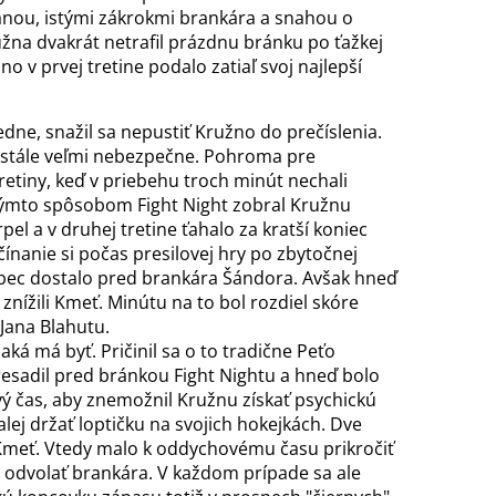
nou, istými zákrokmi brankára a snahou o
žna dvakrát netrafil prázdnu bránku po ťažkej
o v prvej tretine podalo zatiaľ svoj najlepší
edne, snažil sa nepustiť Kružno do prečíslenia.
k stále veľmi nebezpečne. Pohroma pre
retiny, keď v priebehu troch minút nechali
. Týmto spôsobom Fight Night zobral Kružnu
pel a v druhej tretine ťahalo za kratší koniec
ínanie si počas presilovej hry po zbytočnej
ôbec dostalo pred brankára Šándora. Avšak hneď
znížili Kmeť. Minútu na to bol rozdiel skóre
 Jana Blahutu.
aká má byť. Pričinil sa o to tradične Peťo
presadil pred bránkou Fight Nightu a hneď bolo
ový čas, aby znemožnil Kružnu získať psychickú
lej držať loptičku na svojich hokejkách. Dve
Kmeť. Vtedy malo k oddychovému času prikročiť
 odvolať brankára. V každom prípade sa ale