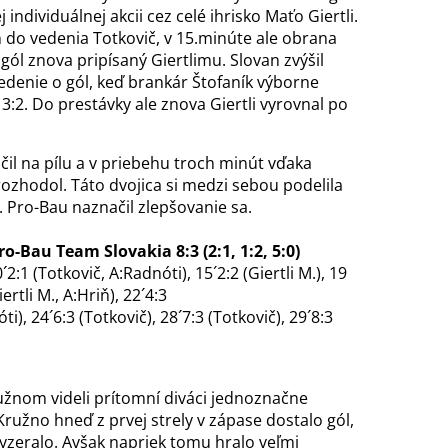
ndividuálnej akcii cez celé ihrisko Maťo Giertli.
 do vedenia Totkovič, v 15.minúte ale obrana
 gól znova pripísaný Giertlimu. Slovan zvýšil
edenie o gól, keď brankár Štofaník výborne
3:2. Do prestávky ale znova Giertli vyrovnal po
ačil na pílu a v priebehu troch minút vďaka
ozhodol. Táto dvojica si medzi sebou podelila
. Pro-Bau naznačil zlepšovanie sa.
-Bau Team Slovakia 8:3 (2:1, 1:2, 5:0)
0´2:1 (Totkovič, A:Radnóti), 15´2:2 (Giertli M.), 19
ertli M., A:Hriň), 22´4:3
ti), 24´6:3 (Totkovič), 28´7:3 (Totkovič), 29´8:3
ružnom videli prítomní diváci jednoznačne
Kružno hneď z prvej strely v zápase dostalo gól,
yzeralo. Avšak napriek tomu hralo veľmi