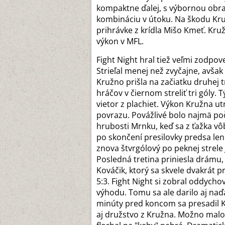
kompaktne ďalej, s výbornou obra
kombináciu v útoku. Na škodu Kru
prihrávke z krídla Mišo Kmeť. Kružn
výkon v MFL.
Fight Night hral tiež veľmi zodpov
Strieľal menej než zvyčajne, avša
Kružno prišla na začiatku druhej t
hráčov v čiernom streliť tri góly
vietor z plachiet. Výkon Kružna utr
povrazu. Povážlivé bolo najmä poč
hrubosti Mrnku, keď sa z ťažka v
po skončení presilovky predsa len 
znova štvrgólový po peknej strele
Posledná tretina priniesla drámu, 
Kováčik, ktorý sa skvele dvakrát 
5:3. Fight Night si zobral oddych
výhodu. Tomu sa ale darilo aj naďa
minúty pred koncom sa presadil 
aj družstvo z Kružna. Možno malo