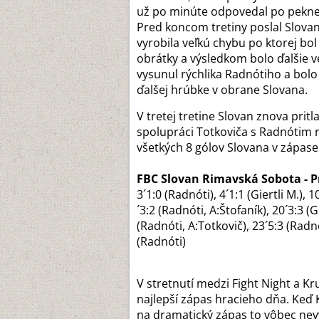
už po minúte odpovedal po peknej i
Pred koncom tretiny poslal Slovan
vyrobila veľkú chybu po ktorej bol
obrátky a výsledkom bolo ďalšie v
vysunul rýchlika Radnótiho a bolo 
ďalšej hrúbke v obrane Slovana.
V tretej tretine Slovan znova pritl
spolupráci Totkoviča s Radnótim r
všetkých 8 gólov Slovana v zápase
FBC Slovan Rimavská Sobota - Pro
3´1:0 (Radnóti), 4´1:1 (Giertli M.), 1
´3:2 (Radnóti, A:Štofaník), 20´3:3 (Gi
(Radnóti, A:Totkovič), 23´5:3 (Radnó
(Radnóti)
V stretnutí medzi Fight Night a K
najlepší zápas hracieho dňa. Keď 
na dramatický zápas to vôbec nev