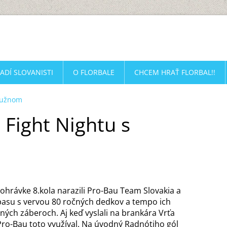
ADÍ SLOVANISTI
O FLORBALE
CHCEM HRAŤ FLORBAL!!
Kružnom
 Fight Nightu s
ohrávke 8.kola narazili Pro-Bau Team Slovakia a
ápasu s vervou 80 ročných dedkov a tempo ich
ných záberoch. Aj keď vyslali na brankára Vrťa
 Pro-Bau toto využíval. Na úvodný Radnótiho gól