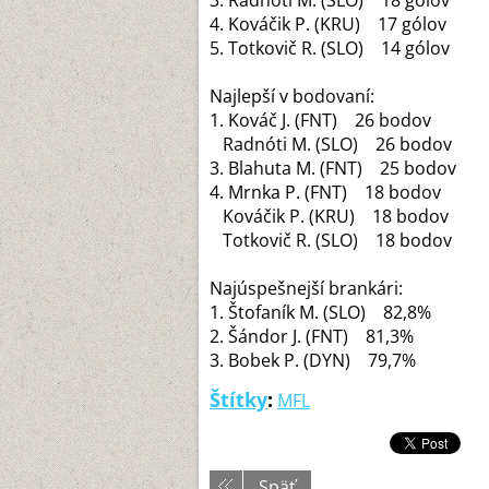
3. Radnóti M. (SLO) 18 gólov
4. Kováčik P. (KRU) 17 gólov
5. Totkovič R. (SLO) 14 gólov
Najlepší v bodovaní:
1. Kováč J. (FNT) 26 bodov
Radnóti M. (SLO) 26 bodov
3. Blahuta M. (FNT) 25 bodov
4. Mrnka P. (FNT) 18 bodov
Kováčik P. (KRU) 18 bodov
Totkovič R. (SLO) 18 bodov
Najúspešnejší brankári:
1. Štofaník M. (SLO) 82,8%
2. Šándor J. (FNT) 81,3%
3. Bobek P. (DYN) 79,7%
Štítky
:
MFL
Späť