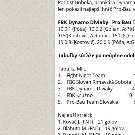
Radosť Bobeka, brankára Dynama,
len pokazil najlepší hráč Pro-Bau 
FBK Dynamo Diviaky - Pro-Bau Tea
10´0:1 (Póša), 10´0:2 (Golian, A:Póš
´0:5 (Kostovič, A:Rohár), 15´0:6 (Gol
19´0:8 (Kostovič), 20´0:9 (Póša, A:Go
Tabuľky súťaže po neúplne odo
Tabuľka MFL
1. Fight Night Team 9 
2. FBC Slovan Rimavská Sobo
3. FBK Dynamo Diviaky 4
4. FBK Kružno 10 2 
5. Pro-Bau Team Slovakia
Najlepší strelci:
1. Kováč J. (FNT) 21 gólov
2. Blahuta M. (FNT) 19 gólov