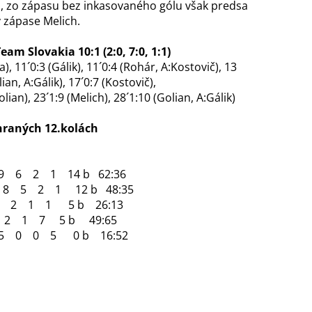
 zo zápasu bez inkasovaného gólu však predsa
v zápase Melich.
m Slovakia 10:1 (2:0, 7:0, 1:1)
a), 11´0:3 (Gálik), 11´0:4 (Rohár, A:Kostovič), 13
ian, A:Gálik), 17´0:7 (Kostovič),
lian), 23´1:9 (Melich), 28´1:10 (Golian, A:Gálik)
hraných 12.kolách
6 2 1 14 b 62:36
ta 8 5 2 1 12 b 48:35
 2 1 1 5 b 26:13
1 7 5 b 49:65
 5 0 0 5 0 b 16:52