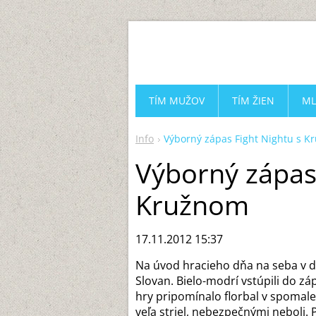
TÍM MUŽOV
TÍM ŽIEN
ML
Info
Výborný zápas Fight Nightu s 
Výborný zápas
Kružnom
17.11.2012 15:37
Na úvod hracieho dňa na seba v d
Slovan. Bielo-modrí vstúpili do z
hry pripomínalo florbal v spomale
veľa striel, nebezpečnými neboli.