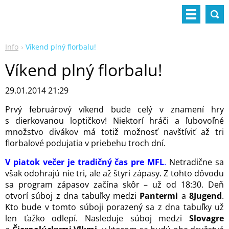
Info
Víkend plný florbalu!
Víkend plný florbalu!
29.01.2014 21:29
Prvý februárový víkend bude celý v znamení hry
s dierkovanou loptičkov! Niektorí hráči a ľubovoľné
množstvo divákov má totiž možnosť navštíviť až tri
florbalové podujatia v priebehu troch dní.
V piatok večer je tradičný čas pre MFL
.
Netradične sa
však odohrajú nie tri, ale až štyri zápasy. Z tohto dôvodu
sa program zápasov začína skôr – už od 18:30. Deň
otvorí súboj z dna tabuľky medzi
Pantermi
a
8Jugend
.
Kto bude v tomto súboji porazený sa z dna tabuľky už
len ťažko odlepí. Nasleduje súboj medzi
Slovagre