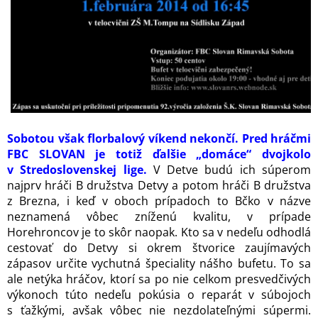
Sobotou však florbalový víkend nekončí. Pred hráčmi
FBC SLOVAN je totiž ďalšie „domáce“ dvojkolo
v Stredoslovenskej lige.
V Detve budú ich súperom
najprv hráči B družstva Detvy a potom hráči B družstva
z Brezna, i keď v oboch prípadoch to Bčko v názve
neznamená vôbec zníženú kvalitu, v prípade
Horehroncov je to skôr naopak. Kto sa v nedeľu odhodlá
cestovať do Detvy si okrem štvorice zaujímavých
zápasov určite vychutná špeciality nášho bufetu. To sa
ale netýka hráčov, ktorí sa po nie celkom presvedčivých
výkonoch túto nedeľu pokúsia o reparát v súbojoch
s ťažkými, avšak vôbec nie nezdolateľnými súpermi.