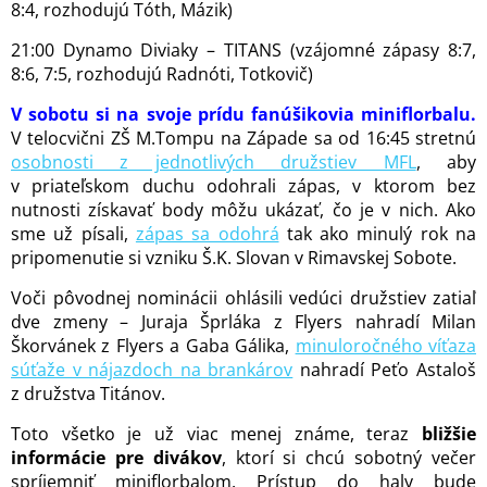
8:4, rozhodujú Tóth, Mázik)
21:00 Dynamo Diviaky – TITANS (vzájomné zápasy 8:7,
8:6, 7:5, rozhodujú Radnóti, Totkovič)
V sobotu si na svoje prídu fanúšikovia miniflorbalu.
V telocvični ZŠ M.Tompu na Západe sa od 16:45 stretnú
osobnosti z jednotlivých družstiev MFL
, aby
v priateľskom duchu odohrali zápas, v ktorom bez
nutnosti získavať body môžu ukázať, čo je v nich. Ako
sme už písali,
zápas sa odohrá
tak ako minulý rok na
pripomenutie si vzniku Š.K. Slovan v Rimavskej Sobote.
Voči pôvodnej nominácii ohlásili vedúci družstiev zatiaľ
dve zmeny – Juraja Šprláka z Flyers nahradí Milan
Škorvánek z Flyers a Gaba Gálika,
minuloročného víťaza
súťaže v nájazdoch na brankárov
nahradí Peťo Astaloš
z družstva Titánov.
Toto všetko je už viac menej známe, teraz
bližšie
informácie pre divákov
, ktorí si chcú sobotný večer
spríjemniť miniflorbalom. Prístup do haly bude