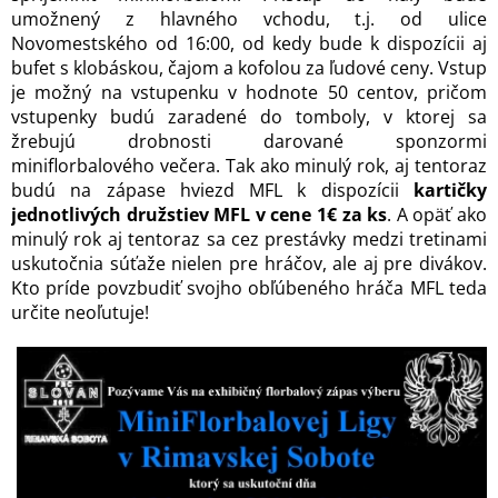
umožnený z hlavného vchodu, t.j. od ulice
Novomestského od 16:00, od kedy bude k dispozícii aj
bufet s klobáskou, čajom a kofolou za ľudové ceny. Vstup
je možný na vstupenku v hodnote 50 centov, pričom
vstupenky budú zaradené do tomboly, v ktorej sa
žrebujú drobnosti darované sponzormi
miniflorbalového večera. Tak ako minulý rok, aj tentoraz
budú na zápase hviezd MFL k dispozícii
kartičky
jednotlivých družstiev MFL v cene 1€ za ks
. A opäť ako
minulý rok aj tentoraz sa cez prestávky medzi tretinami
uskutočnia súťaže nielen pre hráčov, ale aj pre divákov.
Kto príde povzbudiť svojho obľúbeného hráča MFL teda
určite neoľutuje!