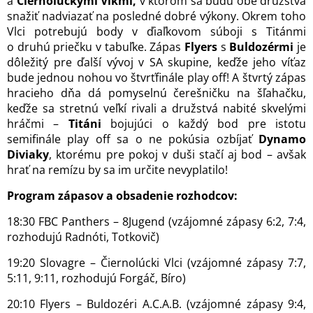
a
Čiernolúckymi Vlkmi,
v ktorom sa budú obe družstvá
snažiť nadviazať na posledné dobré výkony. Okrem toho
Vlci potrebujú body v ďiaľkovom súboji s Titánmi
o druhú priečku v tabuľke. Zápas
Flyers
s
Buldozérmi
je
dôležitý pre ďalší vývoj v SA skupine, keďže jeho víťaz
bude jednou nohou vo štvrťfinále play off! A štvrtý zápas
hracieho dňa dá pomyselnú čerešničku na šľahačku,
keďže sa stretnú veľkí rivali a družstvá nabité skvelými
hráčmi –
Titáni
bojujúci o každý bod pre istotu
semifinále play off sa o ne pokúsia ozbíjať
Dynamo
Diviaky
, ktorému pre pokoj v duši stačí aj bod – avšak
hrať na remízu by sa im určite nevyplatilo!
Program zápasov a obsadenie rozhodcov:
18:30 FBC Panthers – 8Jugend (vzájomné zápasy 6:2, 7:4,
rozhodujú Radnóti, Totkovič)
19:20 Slovagre – Čiernolúcki Vlci (vzájomné zápasy 7:7,
5:11, 9:11, rozhodujú Forgáč, Bíro)
20:10 Flyers – Buldozéri A.C.A.B. (vzájomné zápasy 9:4,