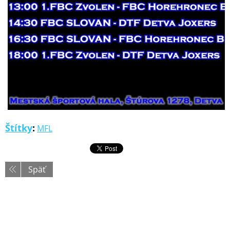
Štítky
:
MFL
Späť