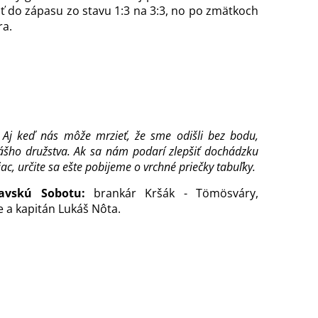
átiť do zápasu zo stavu 1:3 na 3:3, no po zmätkoch
ra.
Aj keď nás môže mrzieť, že sme odišli bez bodu,
ášho družstva. Ak sa nám podarí zlepšiť dochádzku
ac, určite sa ešte pobijeme o vrchné priečky tabuľky.
vskú Sobotu:
brankár Kršák - Tömösváry,
e a kapitán Lukáš Nôta.