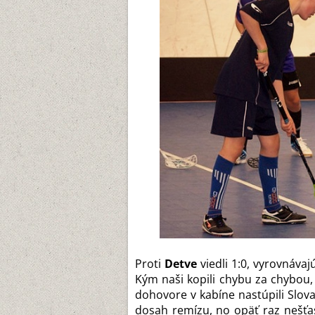
Proti
Detve
viedli 1:0, vyrovnávaj
Kým naši kopili chybu za chybou, 
dohovore v kabíne nastúpili Slova
dosah remízu, no opäť raz nešťas