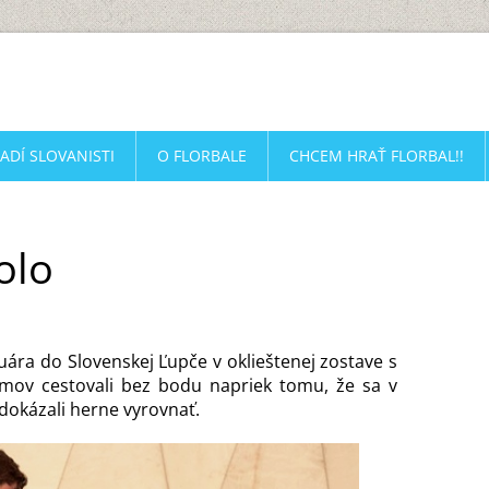
ADÍ SLOVANISTI
O FLORBALE
CHCEM HRAŤ FLORBAL!!
kolo
uára do Slovenskej Ľupče v oklieštenej zostave s
mov cestovali bez bodu napriek tomu, že sa v
okázali herne vyrovnať.