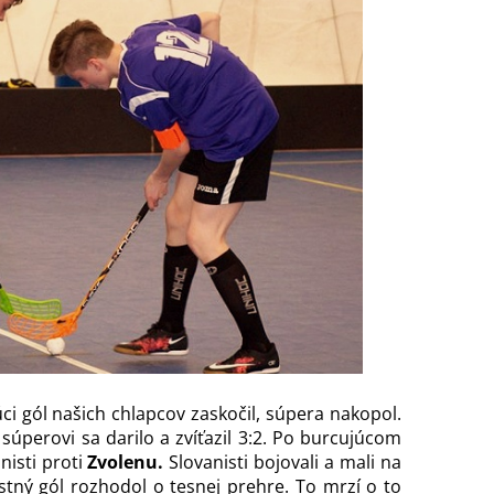
úci gól našich chlapcov zaskočil, súpera nakopol.
súperovi sa darilo a zvíťazil 3:2. Po burcujúcom
nisti proti
Zvolenu.
Slovanisti bojovali a mali na
tný gól rozhodol o tesnej prehre. To mrzí o to