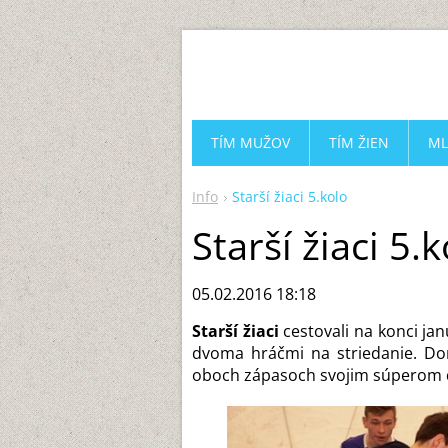
TÍM MUŽOV
TÍM ŽIEN
ML
Info
Starší žiaci 5.kolo
Starší žiaci 5.
05.02.2016 18:18
Starší žiaci
cestovali na konci jan
dvoma hráčmi na striedanie. Do
oboch zápasoch svojim súperom d