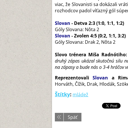
viac, že Slovanisti sa dokázali vr
rozhodcov padol víťazný gól súpe
Slovan
- Detva 2:3 (1:0, 1:1, 1:2)
Góly Slovana: Nôta 2
Slovan
- Zvolen 4:5 (0:2, 1:1, 3:2)
Góly Slovana: Drak 2, Nôta 2
Slovo trénera Miša Radnótiho:
druhý zápas ukázal skutočnú silu n
na zápasy a bude nás o 3-4 hráčov vi
Reprezentovali
Slovan
a Rima
Horváth, Čížik, Drak, Hlodák, Szök
Štítky
:
mládež
Späť