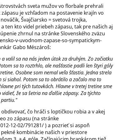
trovstvách sveta mužov vo florbale prehrali
k zápasu je vzhľadom na postavenie krajín vo
 nováčik, Švajčiarsko = svetová trojka,
 a ten kto videl priebeh zápasu, tak pre našich aj
ystúpenie zhrnul na stránke Slovenského zväzu
lovensko-v-uvodnom-zapase-so-sympatickym-
ankár Gabo Mészároš:
 a valil sa na nás jeden útok za druhým. Zo začiatku
tom sa to roztrhlo, ale našťastie padli len štyri góly
tretine. Osobne som nemal veľa šťastia. Jedna strela
si siahol. Potom sa to obrátilo a začalo ma to
 hlavne pri tých tutovkách. Hlavne v tretej tretine sme
 vidieť, že sa šetria na ďalšie zápasy. Za týchto
partiu."
obdivovať, čo hráči s loptičkou robia a v akej
deo zo zápasu (na stránke
12-12-02/791281/ ) a pozrieť si aspoň
 či pekné kombinácie našich v priestore
om 3. a 4. góle. Začínajúcim brankárom tiež