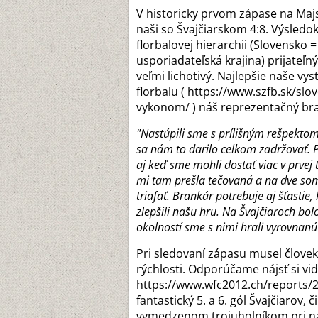
V historicky prvom zápase na Majs
naši so Švajčiarskom 4:8. Výsledo
florbalovej hierarchii (Slovensko =
usporiadateľská krajina) prijateľný
veľmi lichotivý. Najlepšie naše v
florbalu ( https://www.szfb.sk/s
vykonom/ ) náš reprezentačný br
"Nastúpili sme s prílišným rešpektom
sa nám to darilo celkom zadržovať. Po
aj keď sme mohli dostať viac v prvej 
mi tam prešla tečovaná a na dve som 
triafať. Brankár potrebuje aj šťastie,
zlepšili našu hru. Na Švajčiaroch bolo
okolností sme s nimi hrali vyrovnanú 
Pri sledovaní zápasu musel človek 
rýchlosti. Odporúčame nájsť si vi
https://www.wfc2012.ch/reports/20
fantastický 5. a 6. gól Švajčiarov,
vymedzenom trojuholníkom pri naš