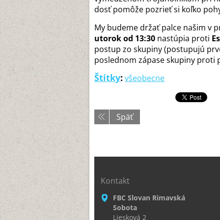
dosť pomôže pozrieť si koľko poh
My budeme držať palce našim v pr
utorok od 13:30
nastúpia proti
E
postup zo skupiny (postupujú prv
poslednom zápase skupiny proti
Štítky
:
všeobecne
Späť
Kontakt
FBC Slovan Rimavská
Sobota
Liesková 2