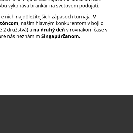
ybu vykonáva brankár na svetovom podujatí.
e nich najdôležitejších zápasoch turnaja.
V
stóncom
, našim hlavným konkurentom v boji o
é 2 družstvá) a
na druhý deň
v rovnakom čase v
 pre nás neznámim
Singapúrčanom.