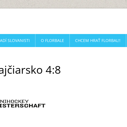
ADÍ SLOVANISTI
O FLORBALE
CHCEM HRAŤ FLORBAL!!
ajčiarsko 4:8