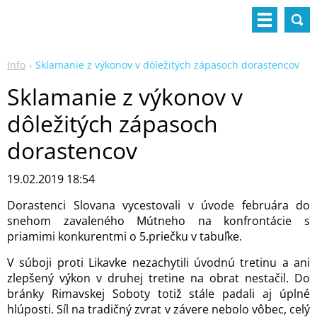
Info
Sklamanie z výkonov v dôležitých zápasoch dorastencov
Sklamanie z výkonov v
dôležitých zápasoch
dorastencov
19.02.2019 18:54
Dorastenci Slovana vycestovali v úvode februára do
snehom zavaleného Mútneho na konfrontácie s
priamimi konkurentmi o 5.priečku v tabuľke.
V súboji proti Likavke nezachytili úvodnú tretinu a ani
zlepšený výkon v druhej tretine na obrat nestačil. Do
bránky Rimavskej Soboty totiž stále padali aj úplné
hlúposti. Síl na tradičný zvrat v závere nebolo vôbec, celý