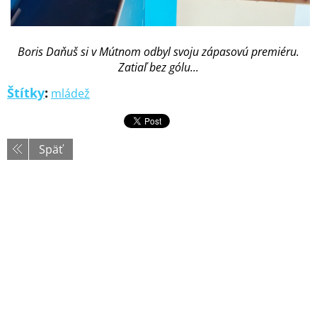
Boris Daňuš si v Mútnom odbyl svoju zápasovú premiéru.
Zatiaľ bez gólu...
Štítky
:
mládež
Späť