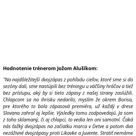
Hodnotenie trénerom Jožom Alušíkom:
"Na najdôležitejší dvojzápas z pohľadu cieľov, ktoré sme si do
sezóny dali, sme nastúpili bez tréningu u väčšiny hráčov a tiež
bez prístupu, aký by si tieto zápasy z našej strany zaslúžili.
Chlapcom sa na ihrisku nedarilo, myslím že okrem Borisa,
pre ktorého to bola zápasová premiéra, už každý v drese
Slovana zahral aj lepšie. Výsledky tomu zodpovedajú. Ja som
z toho sklamaný, či aj chlapci, to vedia len oni samotní. Čaká
nás ťažký dvojzápas na začiatku marca v Detve a potom dva
nezáživné dvojzápasy proti Likavke a Juvente. Stratiť nemáme