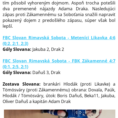
tím pôsobil vyhoreným dojmom. Aspoň trocha potešili
dva premenené nájazdy Adama Draka. Nasledujúci
zápas proti Zákamennému sa Soboťania snažili napraviť
pokazený dojem z predošlého zápasu, súper však bol
lepší.
FBC Slovan Rimavská Sobota - Meteníci Likavka 4:6
(0:2, 2:1, 2:3)
Góly Slovana:
Jakuba 2, Drak 2
FBC Slovan Rimavská Sobota - FBK Zákamenné 4:7
(0:1, 2:5, 2:1)
Góly Slovana:
Daňuš 3, Drak
Zostava Slovana:
brankári Hlodák (proti Likavke) a
Tömösváry (proti Zákamennému) obrana: Dovala, Paúk,
Hlodák / Tömösváry, útok: Boris Daňuš, Beka11, Jakuba,
Oliver Daňuš a kapitán Adam Drak