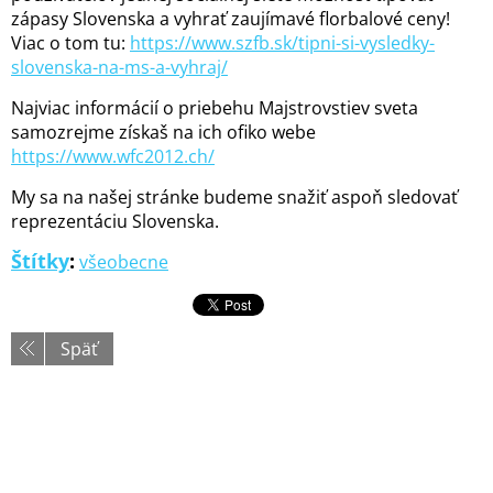
zápasy Slovenska a vyhrať zaujímavé florbalové ceny!
Viac o tom tu:
https://www.szfb.sk/tipni-si-vysledky-
slovenska-na-ms-a-vyhraj/
Najviac informácií o priebehu Majstrovstiev sveta
samozrejme získaš na ich ofiko webe
https://www.wfc2012.ch/
My sa na našej stránke budeme snažiť aspoň sledovať
reprezentáciu Slovenska.
Štítky
:
všeobecne
Späť