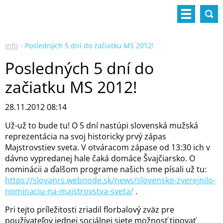
Info
Posledných 5 dní do začiatku MS 2012!
Posledných 5 dní do
začiatku MS 2012!
28.11.2012 08:14
Už-už to bude tu! O 5 dní nastúpi slovenská mužská
reprezentácia na svoj historicky prvý zápas
Majstrovstiev sveta. V otváracom zápase od 13:30 ich v
dávno vypredanej hale čaká domáce Švajčiarsko. O
nominácii a ďalšom programe našich sme písali už tu:
https://slovanrs.webnode.sk/news/slovensko-zverejnilo-
nominaciu-na-majstrovstva-sveta/
.
Pri tejto príležitosti zriadil florbalový zväz pre
používateľov jednej sociálnej siete možnosť tipovať