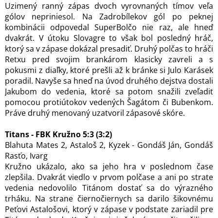
Uzimený ranný zápas dvoch vyrovnaných tímov veľa
gólov nepriniesol. Na Zadrobílekov gól po peknej
kombinácii odpovedal SuperBolčo nie raz, ale hneď
dvakrát. V útoku Slovagre to však bol posledný hráč,
ktorý sa v zápase dokázal presadiť. Druhý polčas to hráči
Retxu pred svojim brankárom klasicky zavreli a s
pokusmi z diaľky, ktoré prešli až k bránke si Julo Karásek
poradil. Navyše sa hneď na úvod druhého dejstva dostali
Jakubom do vedenia, ktoré sa potom snažili zveľadiť
pomocou protiútokov vedených Šagátom či Bubenkom.
Práve druhý menovaný uzatvoril zápasové skóre.
Titans - FBK Kružno 5:3 (3:2)
Blahuta Mates 2, Astaloš 2, Kyzek - Gondáš Ján, Gondáš
Rasťo, Ivarg
Kružno ukázalo, ako sa jeho hra v poslednom čase
zlepšila. Dvakrát viedlo v prvom polčase a ani po strate
vedenia nedovolilo Titánom dostať sa do výrazného
trháku. Na strane čiernočiernych sa darilo
šikovnému
Peťovi Astalošovi, ktorý v zápase v podstate zariadil pre