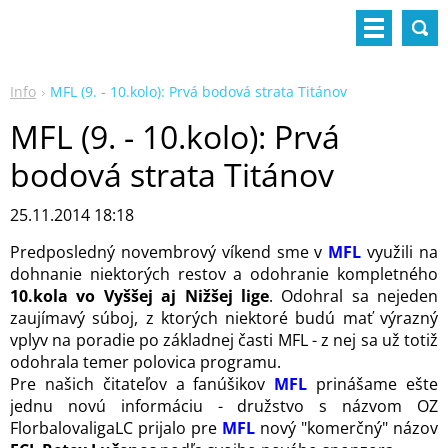
Info
MFL (9. - 10.kolo): Prvá bodová strata Titánov
MFL (9. - 10.kolo): Prvá
bodová strata Titánov
25.11.2014 18:18
Predposledný novembrový víkend sme v
MFL
využili na
dohnanie niektorých restov a odohranie kompletného
10.kola vo Vyššej aj Nižšej lige
. Odohral sa nejeden
zaujímavý súboj, z ktorých niektoré budú mať výrazný
vplyv na poradie po základnej časti MFL - z nej sa už totiž
odohrala temer polovica programu.
Pre našich čitateľov a fanúšikov
MFL
prinášame ešte
jednu novú informáciu - družstvo s názvom OZ
FlorbalovaligaLC prijalo pre
MFL
nový "komerčný" názov