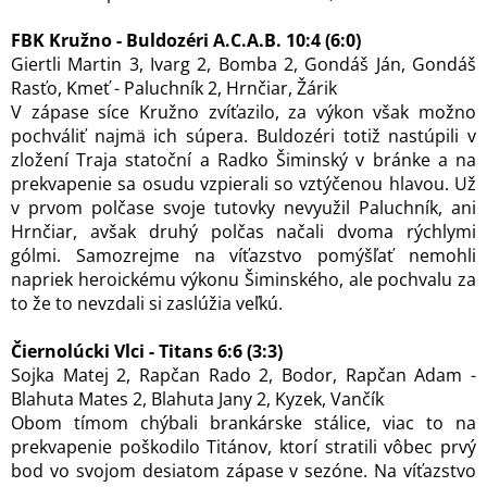
FBK Kružno - Buldozéri A.C.A.B. 10:4 (6:0)
Giertli Martin 3, Ivarg 2, Bomba 2, Gondáš Ján, Gondáš
Rasťo, Kmeť - Paluchník 2, Hrnčiar, Žárik
V zápase síce Kružno zvíťazilo, za výkon však možno
pochváliť najmä ich súpera. Buldozéri totiž nastúpili v
zložení Traja statoční a Radko Šiminský v bránke a na
prekvapenie sa osudu vzpierali so vztýčenou hlavou. Už
v prvom polčase svoje tutovky nevyužil Paluchník, ani
Hrnčiar, avšak druhý polčas načali dvoma rýchlymi
gólmi. Samozrejme na víťazstvo pomýšľať nemohli
napriek heroickému výkonu Šiminského, ale pochvalu za
to že to nevzdali si zaslúžia veľkú.
Čiernolúcki Vlci - Titans 6:6 (3:3)
Sojka Matej 2, Rapčan Rado 2, Bodor, Rapčan Adam -
Blahuta Mates 2, Blahuta Jany 2, Kyzek, Vančík
Obom tímom chýbali brankárske stálice, viac to na
prekvapenie poškodilo Titánov, ktorí stratili vôbec prvý
bod vo svojom desiatom zápase v sezóne. Na víťazstvo