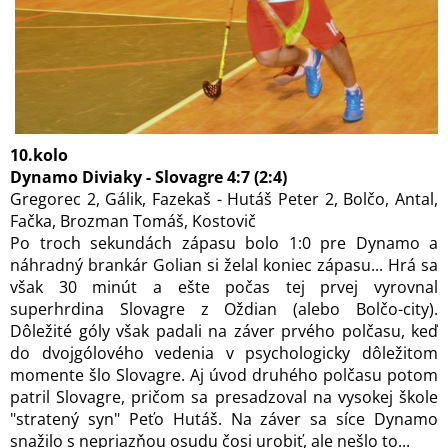
10.kolo
Dynamo Diviaky - Slovagre 4:7 (2:4)
Gregorec 2, Gálik, Fazekaš - Hutáš Peter 2, Bolčo, Antal,
Fačka, Brozman Tomáš, Kostovič
Po troch sekundách zápasu bolo 1:0 pre Dynamo a
náhradný brankár Golian si želal koniec zápasu... Hrá sa
však 30 minút a ešte počas tej prvej vyrovnal
superhrdina Slovagre z Oždian (alebo Bolčo-city).
Dôležité góly však padali na záver prvého polčasu, keď
do dvojgólového vedenia v psychologicky dôležitom
momente šlo Slovagre. Aj úvod druhého polčasu potom
patril Slovagre, pričom sa presadzoval na vysokej škole
"stratený syn" Peťo Hutáš. Na záver sa síce Dynamo
snažilo s nepriazňou osudu čosi urobiť, ale nešlo to...