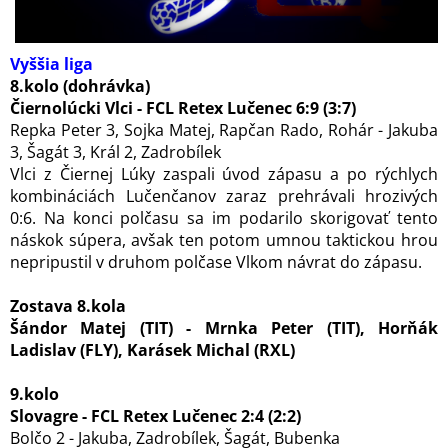
Vyššia liga
8.kolo (dohrávka)
Čiernolúcki Vlci - FCL Retex Lučenec 6:9 (3:7)
Repka Peter 3, Sojka Matej, Rapčan Rado, Rohár - Jakuba
3, Šagát 3, Král 2, Zadrobílek
Vlci z Čiernej Lúky zaspali úvod zápasu a po rýchlych
kombináciách Lučenčanov zaraz prehrávali hrozivých
0:6. Na konci polčasu sa im podarilo skorigovať tento
náskok súpera, avšak ten potom umnou taktickou hrou
nepripustil v druhom polčase Vlkom návrat do zápasu.
Zostava 8.kola
Šándor Matej (TIT) - Mrnka Peter (TIT), Horňák
Ladislav (FLY), Karásek Michal (RXL)
9.kolo
Slovagre - FCL Retex Lučenec 2:4 (2:2)
Bolčo 2 - Jakuba, Zadrobílek, Šagát, Bubenka