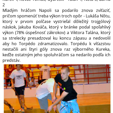
2
Mladým hráčom Napoli sa podarilo znova zvíťaziť,
pričom spomenúť treba výkon troch opôr - Lukáša Nôtu,
ktorý v prvom polčase vystrieľal dôležitý trojgólový
náskok, Jakuba Kováča, ktorý v bránke podal spoľahlivý
výkon (78% úspešnosť zákrokov) a Viktora Talána, ktorý
sa strelecky presadzoval ku koncu zápasu a nedovolil
aby ho Torpédo zdramatizovalo. Torpédu k víťazstvu
nestačili ani štyri góly znova raz výborného Kureka,
keďže ostatným jeho spoluhráčom sa nedarilo podľa ich
predstáv.