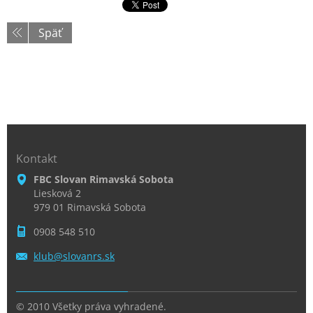
Späť
Kontakt
FBC Slovan Rimavská Sobota
Liesková 2
979 01 Rimavská Sobota
0908 548 510
klub@slo
vanrs.sk
© 2010 Všetky práva vyhradené.