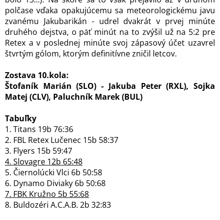
polčase vďaka opakujúcemu sa meteorologickému javu
zvanému Jakubarikán - udrel dvakrát v prvej minúte
druhého dejstva, o päť minút na to zvýšil už na 5:2 pre
Retex a v poslednej minúte svoj zápasový účet uzavrel
štvrtým gólom, ktorým definitívne zničil letcov.
Zostava 10.kola:
Štofaník Marián (SLO) - Jakuba Peter (RXL), Sojka
Matej (CLV), Paluchník Marek (BUL)
Tabuľky
1. Titans 19b 76:36
2. FBL Retex Lučenec 15b 58:37
3. Flyers 15b 59:47
4. Slovagre 12b 65:48
5. Čiernolúcki Vlci 6b 50:58
6. Dynamo Diviaky 6b 50:68
7. FBK Kružno 5b 55:68
8. Buldozéri A.C.A.B. 2b 32:83