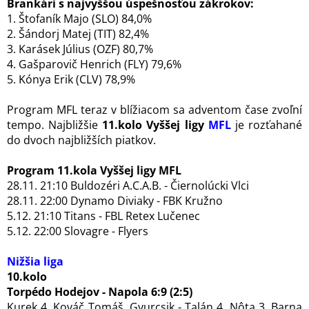
Brankári s najvyššou úspešnosťou zákrokov:
1. Štofaník Majo (SLO) 84,0%
2. Šándorj Matej (TIT) 82,4%
3. Karásek Július (OZF) 80,7%
4. Gašparovič Henrich (FLY) 79,6%
5. Kónya Erik (CLV) 78,9%
Program MFL teraz v blížiacom sa adventom čase zvoľní
tempo. Najbližšie
11.kolo Vyššej ligy
MFL
je rozťahané
do dvoch najbližších piatkov.
Program 11.kola Vyššej ligy MFL
28.11. 21:10 Buldozéri A.C.A.B. - Čiernolúcki Vlci
28.11. 22:00 Dynamo Diviaky - FBK Kružno
5.12. 21:10 Titans - FBL Retex Lučenec
5.12. 22:00 Slovagre - Flyers
Nižšia liga
10.kolo
Torpédo Hodejov - Napola 6:9 (2:5)
Kurek 4, Kováč Tomáš, Gyurcsik - Talán 4, Nôta 3, Barna