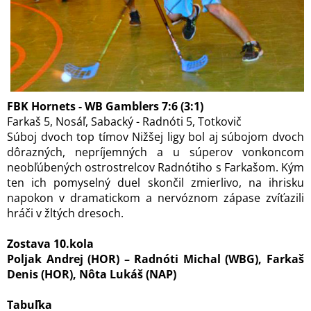
FBK Hornets - WB Gamblers 7:6 (3:1)
Farkaš 5, Nosáľ, Sabacký - Radnóti 5, Totkovič
Súboj dvoch top tímov Nižšej ligy bol aj súbojom dvoch
dôrazných, nepríjemných a u súperov vonkoncom
neobľúbených ostrostrelcov Radnótiho s Farkašom. Kým
ten ich pomyselný duel skončil zmierlivo, na ihrisku
napokon v dramatickom a nervóznom zápase zvíťazili
hráči v žltých dresoch.
Zostava 10.kola
Poljak Andrej (HOR) – Radnóti Michal (WBG), Farkaš
Denis (HOR), Nôta Lukáš (NAP)
Tabuľka