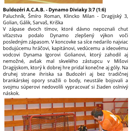
Buldozéri A.C.A.B. - Dynamo Diviaky 3:7 (1:6)
Paluchník, Šmíro Roman, Klincko Milan - Dragijský 3,
Golian, Gálik, Sarvaš, Kriška
V zápase dvoch tímov, ktoré dávno nepoznali chuť
víťazstva podalo Dynamo zlepšený výkon voči
posledným zápasom. V koncovke sa síce nedarilo najviac
bodujúcemu hráčovi, kapitánovi, vedúcemu a ideovému
vodcovi Dynama Igorovi Golianovi, ktorý zahodil aj
nemožné, avšak mal skvelého zástupcu v Mišovi
Dragijskom, ktorý k dobrej hre pridal konečne aj góly. Na
druhej strane ihriska sa Budozéri aj bez tradičnej
brankárskej opory snažili o body, neustále bojovali a
svojmu súperovi nedovolili vypracovať si žiaden oslnivý
náskok.