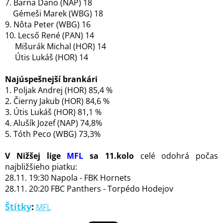
7. Barna Dano (NAP) 18
Gémeši Marek (WBG) 18
9. Nôta Peter (WBG) 16
10. Lecső René (PAN) 14
Mišurák Michal (HOR) 14
Útis Lukáš (HOR) 14
Najúspešnejší brankári
1. Poljak Andrej (HOR) 85,4 %
2. Čierny Jakub (HOR) 84,6 %
3. Útis Lukáš (HOR) 81,1 %
4. Alušík Jozef (NAP) 74,8%
5. Tóth Peco (WBG) 73,3%
V Nižšej lige
MFL
sa 11.kolo
celé odohrá počas
najbližšieho piatku:
28.11. 19:30 Napola - FBK Hornets
28.11. 20:20 FBC Panthers - Torpédo Hodejov
Štítky
:
MFL