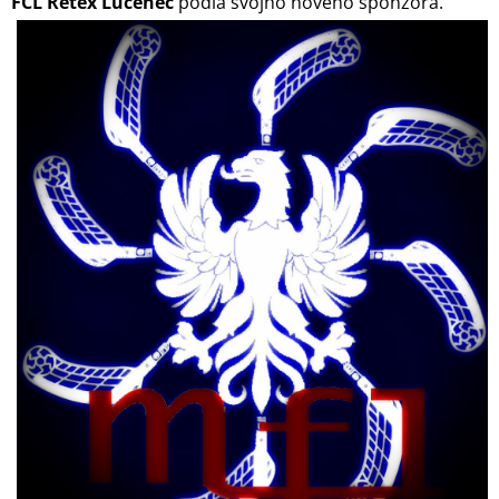
FCL Retex Lučenec
podľa svojho nového sponzora.