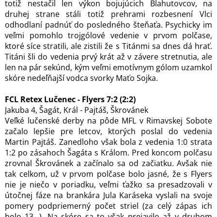
totiž nestačil len výkon bojujúcich Blahutovcov, na
druhej strane stáli totiž prehrami rozbesnení Vlci
odhodlaní padnúť do posledného šteňaťa. Psychicky im
veľmi pomohlo trojgólové vedenie v prvom polčase,
ktoré síce stratili, ale zistili že s Titánmi sa dnes dá hrať.
Titáni šli do vedenia prvý krát až v závere stretnutia, ale
len na pár sekúnd, kým veľmi emotívnym gólom uzamkol
skóre nedeľňajší vodca svorky Maťo Sojka.
FCL Retex Lučenec - Flyers 7:2 (2:2)
Jakuba 4, Šagát, Král - Pajtáš, Škrovánek
Veľké lučenské derby na pôde MFL v Rimavskej Sobote
začalo lepšie pre letcov, ktorých poslal do vedenia
Martin Pajtáš. Zanedloho však bola z vedenia 1:0 strata
1:2 po zásahoch Šagáta s Králom. Pred koncom polčasu
zrovnal Škrovánek a začínalo sa od začiatku. Avšak nie
tak celkom, už v prvom polčase bolo jasné, že s Flyers
nie je niečo v poriadku, veľmi ťažko sa presadzovali v
útočnej fáze na brankára Jula Karáseka vyslali na svoje
pomery podpriemerný počet striel (za celý zápas ich
bolo 13...). Na skóre sa to však prejavilo až v druhom