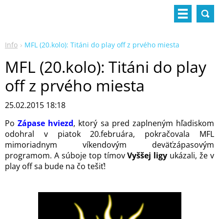
Info
MFL (20.kolo): Titáni do play off z prvého miesta
MFL (20.kolo): Titáni do play
off z prvého miesta
25.02.2015 18:18
Po
Zápase hviezd
, ktorý sa pred zaplneným hľadiskom
odohral v piatok 20.februára, pokračovala MFL
mimoriadnym víkendovým deväťzápasovým
programom. A súboje top tímov
Vyššej ligy
ukázali, že v
play off sa bude na čo tešiť!