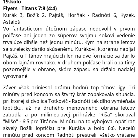
19.kolo
Flyers - Titans 7:8 (4:4)
Kurák 3, Božík 2, Pajtáš, Horňák - Radnóti 6, Kyzek,
Astaloš
Vo fantastickom útočnom zápase nedovolil v prvom
polčase ani jeden zo súperov svojmu sokovi vedenie
trvajúce dlhšie než jednu minútu. Kým na strane letcov
sa strelecky darilo skúsenému Kurákovi, ktorému nabíjal
Pajtáš, u Titánov hrajúcich len na dve formácie sa darilo
obom lajnám rovnako. V druhom polčase hrali oba tímy
pozornejšie v obrane, skóre zápasu sa držalo naďalej
vyrovnané.
Záver však priniesol drámu hodnú top tímov ligy. Tri
minúty pred koncom sa štvrtý krát zopakovala situácia,
pri ktorej si dvojica Totkovič - Radnóti tak dlho vymieňala
loptičku, až na druhého menovaného obrana letcov
zabudla a po milimetrovej prihrávke "Riša" skóroval
"Mišo" - 6:5 pre Titánov. Minútu na to vybojoval opäť raz
skvelý Božík loptičku pre Kuráka a bolo 6:6. Necelú
minútu pred koncom Radnóti prestrelil všetko vrátane