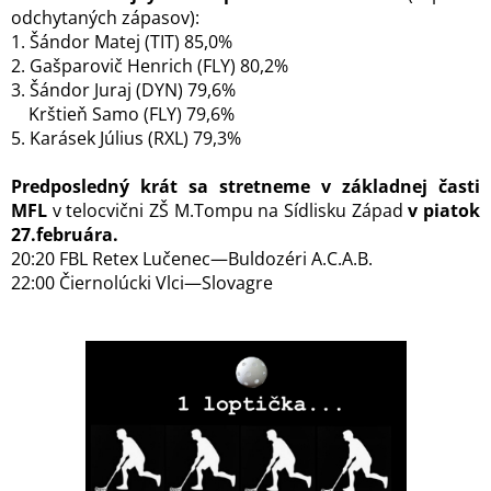
odchytaných zápasov):
1. Šándor Matej (TIT) 85,0%
2. Gašparovič Henrich (FLY) 80,2%
3. Šándor Juraj (DYN) 79,6%
Krštieň Samo (FLY) 79,6%
5. Karásek Július (RXL) 79,3%
Predposledný krát sa stretneme v základnej časti
MFL
v telocvični ZŠ M.Tompu na Sídlisku Západ
v piatok
27.februára.
20:20 FBL Retex Lučenec—Buldozéri A.C.A.B.
22:00 Čiernolúcki Vlci—Slovagre