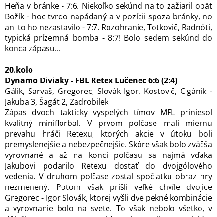
Heňa v bránke - 7:6. Niekoľko sekúnd na to zažiaril opäť
Božík - hoc tvrdo napádaný a v pozícii spoza bránky, no
ani to ho nezastavilo - 7:7. Rozohranie, Totkovič, Radnóti,
typická prízemná bomba - 8:7! Bolo sedem sekúnd do
konca zápasu...
20.kolo
Dynamo Diviaky - FBL Retex Lučenec 6:6 (2:4)
Gálik, Sarvaš, Gregorec, Slovák Igor, Kostovič, Cigánik -
Jakuba 3, Šagát 2, Zadrobilek
Zápas dvoch takticky vyspelých tímov MFL priniesol
kvalitný miniflorbal. V prvom polčase mali miernu
prevahu hráči Retexu, ktorých akcie v útoku boli
premyslenejšie a nebezpečnejšie. Skóre však bolo zväčša
vyrovnané a až na konci polčasu sa najmä vďaka
Jakubovi podarilo Retexu dostať do dvojgólového
vedenia. V druhom polčase zostal spočiatku obraz hry
nezmenený. Potom však prišli veľké chvíle dvojice
Gregorec - Igor Slovák, ktorej vyšli dve pekné kombinácie
a vyrovnanie bolo na svete. To však nebolo všetko, v