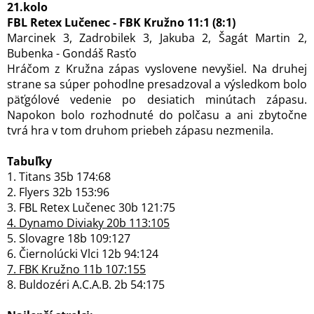
21.kolo
FBL Retex Lučenec - FBK Kružno 11:1 (8:1)
Marcinek 3, Zadrobilek 3, Jakuba 2, Šagát Martin 2,
Bubenka - Gondáš Rasťo
Hráčom z Kružna zápas vyslovene nevyšiel. Na druhej
strane sa súper pohodlne presadzoval a výsledkom bolo
päťgólové vedenie po desiatich minútach zápasu.
Napokon bolo rozhodnuté do polčasu a ani zbytočne
tvrá hra v tom druhom priebeh zápasu nezmenila.
Tabuľky
1. Titans 35b 174:68
2. Flyers 32b 153:96
3. FBL Retex Lučenec 30b 121:75
4. Dynamo Diviaky 20b 113:105
5. Slovagre 18b 109:127
6. Čiernolúcki Vlci 12b 94:124
7. FBK Kružno 11b 107:155
8. Buldozéri A.C.A.B. 2b 54:175