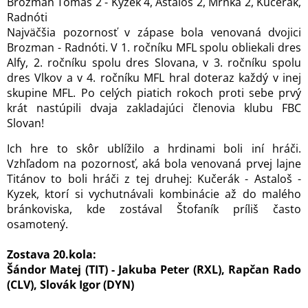
Brozman Tomáš 2 - Kyzek 4, Astaloš 2, Mrnka 2, Kučerák,
Radnóti
Najväčšia pozornosť v zápase bola venovaná dvojici
Brozman - Radnóti. V 1. ročníku MFL spolu obliekali dres
Alfy, 2. ročníku spolu dres Slovana, v 3. ročníku spolu
dres Vlkov a v 4. ročníku MFL hral doteraz každý v inej
skupine MFL. Po celých piatich rokoch proti sebe prvý
krát nastúpili dvaja zakladajúci členovia klubu FBC
Slovan!
Ich hre to skôr ublížilo a hrdinami boli iní hráči.
Vzhľadom na pozornosť, aká bola venovaná prvej lajne
Titánov to boli hráči z tej druhej: Kučerák - Astaloš -
Kyzek, ktorí si vychutnávali kombinácie až do malého
bránkoviska, kde zostával Štofaník príliš často
osamotený.
Zostava 20.kola:
Šándor Matej (TIT) - Jakuba Peter (RXL), Rapčan Rado
(CLV), Slovák Igor (DYN)