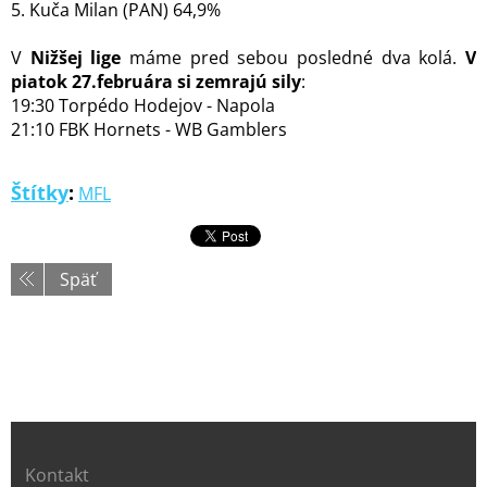
5. Kuča Milan (PAN) 64,9%
V
Nižšej lige
máme pred sebou posledné dva kolá.
V
piatok 27.februára si zemrajú sily
:
19:30 Torpédo Hodejov - Napola
21:10 FBK Hornets - WB Gamblers
Štítky
:
MFL
Späť
Kontakt