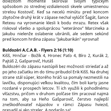
dôležitom momente skóroval svojim typickým
spôsobom zo strednej vzdialenosti skvele umiestnenou
strelou Kostovič. Keď sa necelú minútu pred koncom
zbytočne druhý krát v zápase nechal vylúčiť Šagát, šance
Retexu na vyrovnanie klesli k bodu mrazu. Retex však
riskoval všetko a spoluprácou "veteránov" Marcineka a
Jakubu nielenže oslabenie ubránili, ale sedem sekúnd
pred koncom hrdina zápasu "Jakubarikán" vyrovnal!
Buldozéri A.C.A.B. - Flyers 2:16 (1:10)
Kišš, Hrnčiar - Božík 4, Hronec Paťo 4, Bíro 2, Kurák 2,
Pajtáš 2, Gašparovič, Hutáš
Buldozéri do zápasu nastúpili bez možnosti striedať a až
po jeho začiatku im do tímu pribudol Erik Kišš. Na druhej
strane stál súper, ktorého hráči sa pomaly nezmestili na
lavičku, disponujúci veľkou kvalitou, čím boli karty jasne
rozdané v prospech letcov. Tí ich využili k pohodlnému
víťazstvu, pričom v druhom polčase tím pracoval najmä
na tom, aby sa Heňo Gašparovič, čerstvo najlepší
zneškodňovateľ nájazdov v rámci Zápasu hviezd,
presadil aj ako strelec. A podarilo sa!