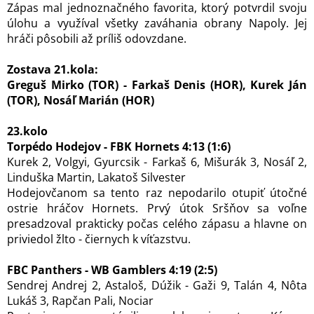
Zápas mal jednoznačného favorita, ktorý potvrdil svoju
úlohu a využíval všetky zaváhania obrany Napoly. Jej
hráči pôsobili až príliš odovzdane.
Zostava 21.kola:
Greguš Mirko (TOR) - Farkaš Denis (HOR), Kurek Ján
(TOR), Nosáľ Marián (HOR)
23.kolo
Torpédo Hodejov - FBK Hornets 4:13 (1:6)
Kurek 2, Volgyi, Gyurcsik - Farkaš 6, Mišurák 3, Nosáľ 2,
Linduška Martin, Lakatoš Silvester
Hodejovčanom sa tento raz nepodarilo otupiť útočné
ostrie hráčov Hornets. Prvý útok Sršňov sa voľne
presadzoval prakticky počas celého zápasu a hlavne on
priviedol žlto - čiernych k víťazstvu.
FBC Panthers - WB Gamblers 4:19 (2:5)
Sendrej Andrej 2, Astaloš, Dúžik - Gaži 9, Talán 4, Nôta
Lukáš 3, Rapčan Pali, Nociar