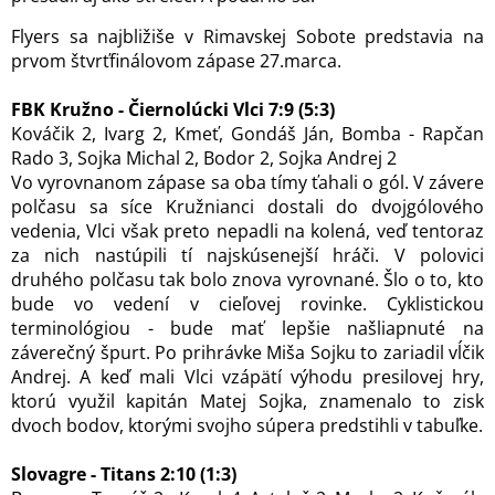
Flyers sa najbližiše v Rimavskej Sobote predstavia na
prvom štvrťfinálovom zápase 27.marca.
FBK Kružno - Čiernolúcki Vlci 7:9 (5:3)
Kováčik 2, Ivarg 2, Kmeť, Gondáš Ján, Bomba - Rapčan
Rado 3, Sojka Michal 2, Bodor 2, Sojka Andrej 2
Vo vyrovnanom zápase sa oba tímy ťahali o gól. V závere
polčasu sa síce Kružnianci dostali do dvojgólového
vedenia, Vlci však preto nepadli na kolená, veď tentoraz
za nich nastúpili tí najskúsenejší hráči. V polovici
druhého polčasu tak bolo znova vyrovnané. Šlo o to, kto
bude vo vedení v cieľovej rovinke. Cyklistickou
terminológiou - bude mať lepšie našliapnuté na
záverečný špurt. Po prihrávke Miša Sojku to zariadil vĺčik
Andrej. A keď mali Vlci vzápätí výhodu presilovej hry,
ktorú využil kapitán Matej Sojka, znamenalo to zisk
dvoch bodov, ktorými svojho súpera predstihli v tabuľke.
Slovagre - Titans 2:10 (1:3)