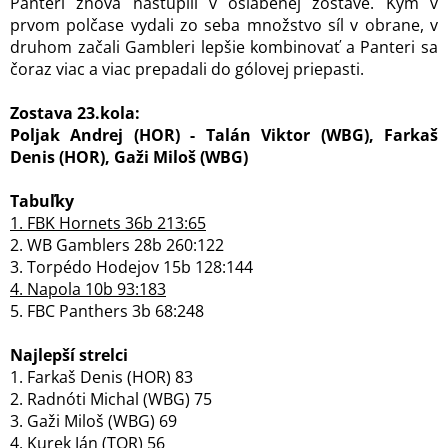
Panteri znova nastúpili v oslabenej zostave. Kým v
prvom polčase vydali zo seba množstvo síl v obrane, v
druhom začali Gambleri lepšie kombinovať a Panteri sa
čoraz viac a viac prepadali do gólovej priepasti.
Zostava 23.kola:
Poljak Andrej (HOR) - Talán Viktor (WBG), Farkaš
Denis (HOR), Gaži Miloš (WBG)
Tabuľky
1. FBK Hornets 36b 213:65
2. WB Gamblers 28b 260:122
3. Torpédo Hodejov 15b 128:144
4. Napola 10b 93:183
5. FBC Panthers 3b 68:248
Najlepší strelci
1. Farkaš Denis (HOR) 83
2. Radnóti Michal (WBG) 75
3. Gaži Miloš (WBG) 69
4. Kurek Ján (TOR) 56