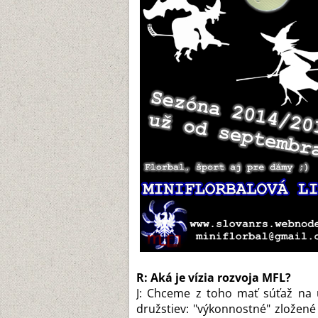
R: Aká je vízia rozvoja MFL?
J: Chceme z toho mať súťaž na ú
družstiev: "výkonnostné" zložené 