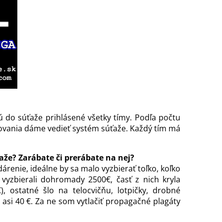
ú do súťaže prihlásené všetky tímy. Podľa počtu
ovania dáme vedieť systém súťaže. Každý tím má
aže? Zarábate či prerábate na nej?
renie, ideálne by sa malo vyzbierať toľko, koľko
vyzbierali dohromady 2500€, časť z nich kryla
, ostatné šlo na telocvičňu, lotpičky, drobné
asi 40 €. Za ne som vytlačiť propagačné plagáty