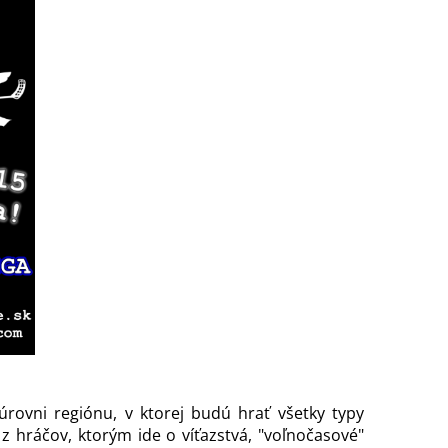
rovni regiónu, v ktorej budú hrať všetky typy
z hráčov, ktorým ide o víťazstvá, "voľnočasové"