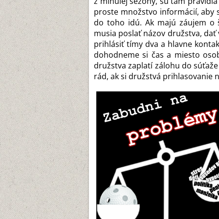
z minulej sezóny, sú tam pravidlá
proste množstvo informácií, aby
do toho idú. Ak majú záujem o š
musia poslať názov družstva, dať 
prihlásiť tímy dva a hlavne konta
dohodneme si čas a miesto osob
družstva zaplatí zálohu do súťa
rád, ak si družstvá prihlasovanie