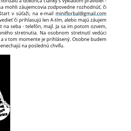
 florbalu a dokonca články s výkladom pravidiel -
 sa mohli záujemcovia zodpovedne rozhodnúť, či
tart v súťaži, na e-mail
miniflorbal@gmail.com
vedieť či prihlasujú len A-tím, alebo majú záujem
kt na seba - telefón, majl. Ja sa im potom ozvem,
ného stretnutia. Na osobnom stretnutí vedúci
že a v tom momente je prihlásený. Osobne budem
 nenechajú na poslednú chvíľu.