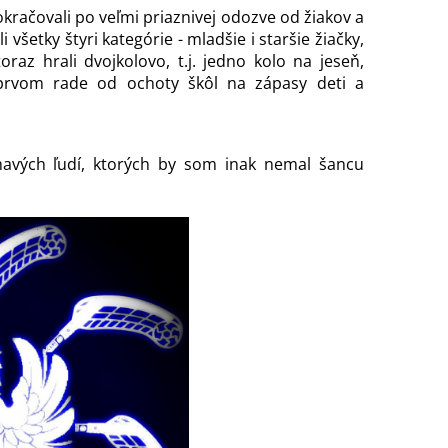
okračovali po veľmi priaznivej odozve od žiakov a
 všetky štyri kategórie - mladšie i staršie žiačky,
oraz hrali dvojkolovo, t.j. jedno kolo na jeseň,
 prvom rade od ochoty škôl na zápasy deti a
jímavých ľudí, ktorých by som inak nemal šancu