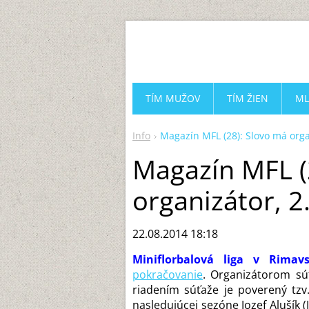
TÍM MUŽOV
TÍM ŽIEN
ML
Info
Magazín MFL (28): Slovo má orga
Magazín MFL (
organizátor, 2
22.08.2014 18:18
Miniflorbalová liga v Rima
pokračovanie
. Organizátorom sú
riadením súťaže je poverený tzv
nasledujúcej sezóne Jozef Alušík