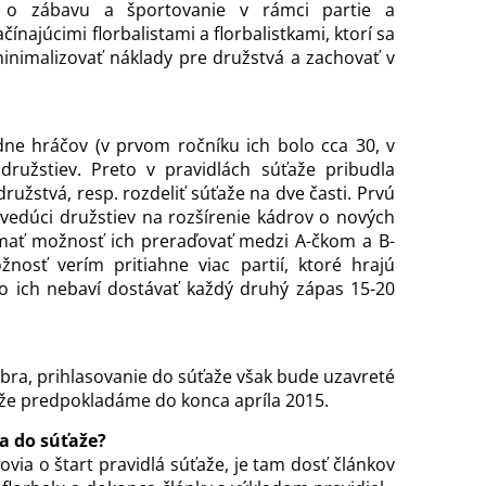
 o zábavu a športovanie v rámci partie a
ínajúcimi florbalistami a florbalistkami, ktorí sa
inimalizovať náklady pre družstvá a zachovať v
adne hráčov (v prvom ročníku ich bolo cca 30, v
užstiev. Preto v pravidlách súťaže pribudla
ružstvá, resp. rozdeliť súťaže na dve časti. Prvú
vedúci družstiev na rozšírenie kádrov o nových
mať možnosť ich preraďovať medzi A-čkom a B-
osť verím pritiahne viac partií, ktoré hrajú
to ich nebaví dostávať každý druhý zápas 15-20
mbra, prihlasovanie do súťaže však bude uzavreté
že predpokladáme do konca apríla 2015.
sa do súťaže?
ovia o štart pravidlá súťaže, je tam dosť článkov