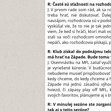
R: Časté sú sťažnosti na rozhodc
J: V prvom rade som rád, ak sa 
treba hrať, nie diskutovať. Ďal
navzájom, rozhodcovia sú v podst
vyskúšal vie, že to nie je tak je
viem, že keď si hráči, ktorí mali 
stali sa voči rozhodcom omnoho 
nepáči, ako rozhodcovia pískajú, 
R: Klub získal do podnájmu tel
má hrať na Západe. Bude tomu 
J: Osemnástku na MFL zatiaľ využí
je vyriešené kúrenie. V budúcno
nebudeme musieť prispôsobovať 
kedy chceme, do kedy chceme a h
Západe má jednú zásadnú výhodu
hviezd, či zápasy play off MFL,
svojich favoritov, plánujeme aj v
R: V minulej sezóne ste zorgan
tak aj v tejto sezóne?