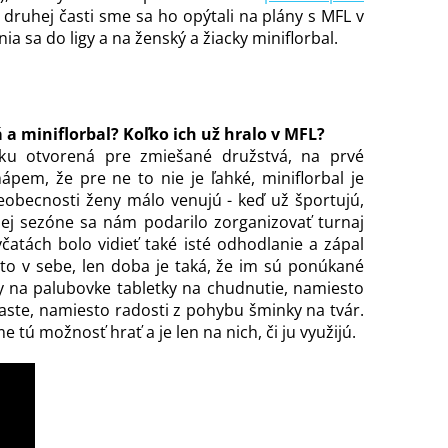
 druhej časti sme sa ho opýtali na plány s MFL v
a sa do ligy a na ženský a žiacky miniflorbal.
 a miniflorbal? Koľko ich už hralo v MFL?
atku otvorená pre zmiešané družstvá, na prvé
pem, že pre ne to nie je ľahké, miniflorbal je
eobecnosti ženy málo venujú - keď už športujú,
ulej sezóne sa nám podarilo zorganizovať turnaj
čatách bolo vidieť také isté odhodlanie a zápal
to v sebe, len doba je taká, že im sú ponúkané
y na palubovke tabletky na chudnutie, namiesto
laste, namiesto radosti z pohybu šminky na tvár.
 tú možnosť hrať a je len na nich, či ju využijú.