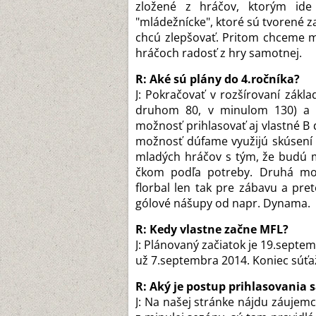
zložené z hráčov, ktorým ide
"mládežnícke", ktoré sú tvorené zač
chcú zlepšovať. Pritom chceme m
hráčoch radosť z hry samotnej.
R: Aké sú plány do 4.ročníka?
J: Pokračovať v rozšírovaní zákl
druhom 80, v minulom 130) a dr
možnosť prihlasovať aj vlastné B d
možnosť dúfame využijú skúsení 
mladých hráčov s tým, že budú 
čkom podľa potreby. Druhá možn
florbal len tak pre zábavu a pre
gólové nášupy od napr. Dynama.
R: Kedy vlastne začne MFL?
J: Plánovaný začiatok je 19.septe
už 7.septembra 2014. Koniec súťa
R: Aký je postup prihlasovania 
J: Na našej stránke nájdu záujemc