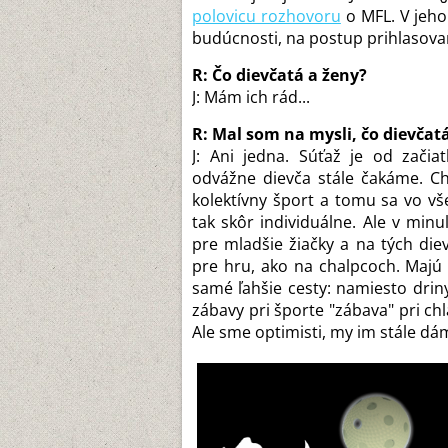
polovicu rozhovoru
o MFL. V jeho
budúcnosti, na postup prihlasovani
R: Čo dievčatá a ženy?
J: Mám ich rád...
R: Mal som na mysli, čo dievčatá
J: Ani jedna. Súťaž je od zači
odvážne dievča stále čakáme. Chá
kolektívny šport a tomu sa vo vš
tak skôr individuálne. Ale v min
pre mladšie žiačky a na tých diev
pre hru, ako na chalpcoch. Majú 
samé ľahšie cesty: namiesto drin
zábavy pri športe "zábava" pri ch
Ale sme optimisti, my im stále dáme