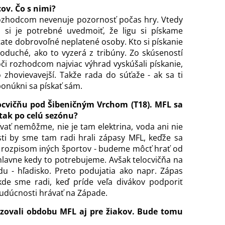
ov. Čo s nimi?
rozhodcom nevenuje pozornosť počas hry. Vtedy
ej si je potrebné uvedmoiť, že ligu si pískame
ate dobrovoľné neplatené osoby. Kto si pískanie
dnoduché, ako to vyzerá z tribúny. Zo skúseností
voči rozhodcom najviac výhrad vyskúšali pískanie,
zhovievavejší. Takže rada do súťaže - ak sa ti
ponúkni sa pískať sám.
ocvičňu pod Šibeničným Vrchom (T18). MFL sa
tak po celú sezónu?
vať nemôžme, nie je tam elektrina, voda ani nie
sti by sme tam radi hrali zápasy MFL, keďže sa
rozpisom iných športov - budeme môcť hrať od
lavne kedy to potrebujeme. Avšak telocvičňa na
 - hľadisko. Preto podujatia ako napr. Zápas
 kde sme radi, keď príde veľa divákov podporiť
 budúcnosti hrávať na Západe.
izovali obdobu MFL aj pre žiakov. Bude tomu