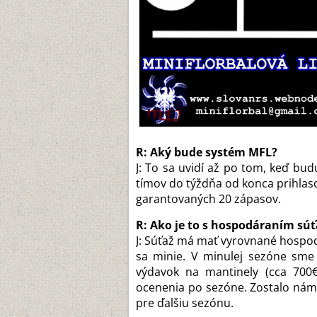
R: Aký bude systém MFL?
J: To sa uvidí až po tom, keď bud
tímov do týždňa od konca prihlas
garantovaných 20 zápasov.
R: Ako je to s hospodáraním súť
J: Súťaž má mať vyrovnané hospodá
sa minie. V minulej sezóne sme 
výdavok na mantinely (cca 700€)
ocenenia po sezóne. Zostalo nám 
pre ďalšiu sezónu.