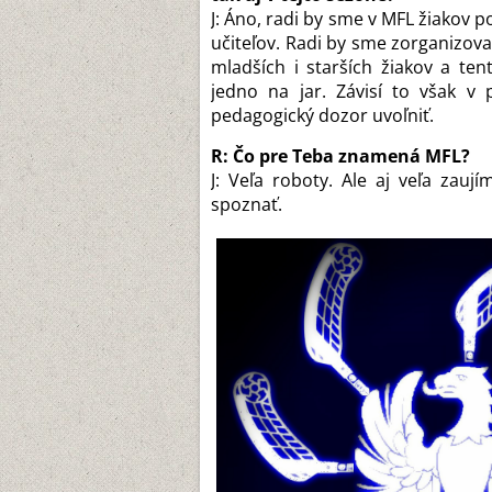
J: Áno, radi by sme v MFL žiakov p
učiteľov. Radi by sme zorganizovali
mladších i starších žiakov a tent
jedno na jar. Závisí to však v
pedagogický dozor uvoľniť.
R: Čo pre Teba znamená MFL?
J: Veľa roboty. Ale aj veľa zau
spoznať.