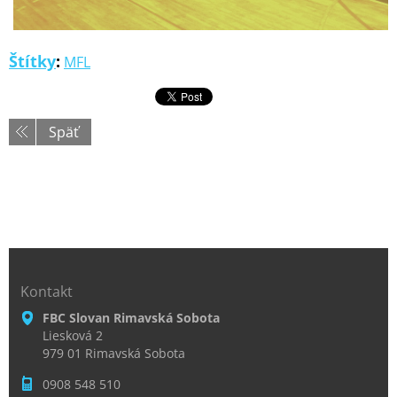
Štítky
:
MFL
Späť
Kontakt
FBC Slovan Rimavská Sobota
Liesková 2
979 01 Rimavská Sobota
0908 548 510