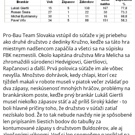
Pro-Bau Team Slovakia vstúpil do súťaže v jej priebehu
ako druhé družstvo z dedinky Kružno, keďže sa táto hra
miestnym nadšencom zapáčila a všetci sa na súpisku
FBK nezmestili. Okolo kapitána družstva Mira Melicha sa
zhromaždili súrodenci Hedvigiovci, Giertliovci,
Rapčanovci a ďalší. Prvá polovica súťaže im ale vôbec
nevyšla. Množstvo dohrávok, kedy chlapi, ktorí cez
týždeň makali v robote museli v piatok večer zvládať po
dva zápasy, neskúsenosť mnohých hráčov, problémy na
brankárskom poste, keďže prvý brankár Lukáš Giertli
musel niekoľko zápasov stáť a až príliš široký káder - to
boli hlavné príčiny toho, že družstvo v súťaži zatiaľ
nezískalo bod. Že to tak nebude navždy nie je spôsobené
len pripísaním šiestich bodov do tabuľky za
kontumované zápasy s družstvom Buldozérov, ale aj
zlepšenými výkonmi. Veď si len spomeňme napríklad na